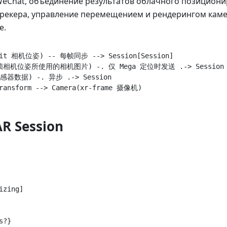
 WeChat, объединение результатов облачного позициони
трекера, управление перемещением и рендерингом каме
е.
nKit 相机位姿) -- 每帧同步 --> Session[Session]

该帧相机位姿所使用的相机图片) -. 仅 Mega 定位时发送 .-> Session

感器数据) -. 异步 .-> Session

R Session
zing]

?}
