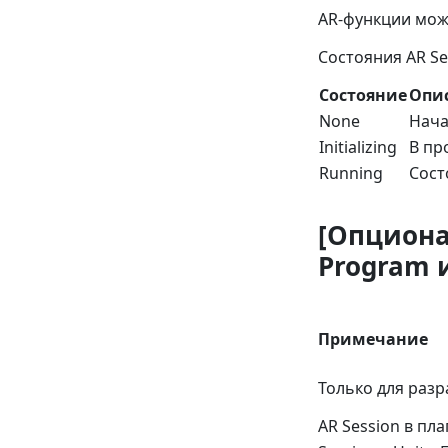
AR-функции можн
Состояния AR Se
Состояние
Опи
None
Нача
Initializing
В пр
Running
Сост
[Опциона
Program и
Примечание
Только для разр
AR Session в пл