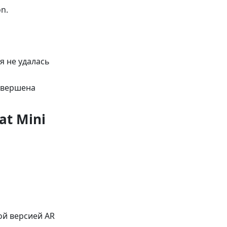
n.
я не удалась
авершена
at Mini
ой версией AR