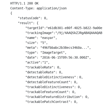
    HTTP/1.1 200 OK

    Content-Type: application/json

    {

        "statusCode": 0,

        "result": {

            "targetId":"e61db301-e80f-4025-b822-9a00eb4
            "trackingImage":"/9j/4AAQSkZJRgABAQAAAQABA
            "name": "easyar",

            "size": "5",

            "meta": "496fbbabc2b38ecs3460a...",

            "type": "ImageTarget",

            "date": "2016-06-15T09:56:30.000Z",

            "active":"1",

            "trackableRate": 0,

            "detectableRate": 0,

            "detectableDistinctiveness"：0,

            "detectableFeatureCount": 0,

            "trackableDistinctiveness": 0,

            "trackableFeatureCount": 0,

            "trackableFeatureDistribution": 0,

            "trackablePatchContrast": 0,
