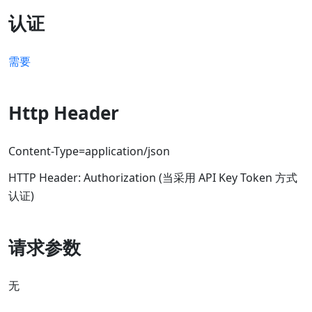
认证
需要
Http Header
Content-Type=application/json
HTTP Header: Authorization (当采用 API Key Token 方式
认证)
请求参数
无