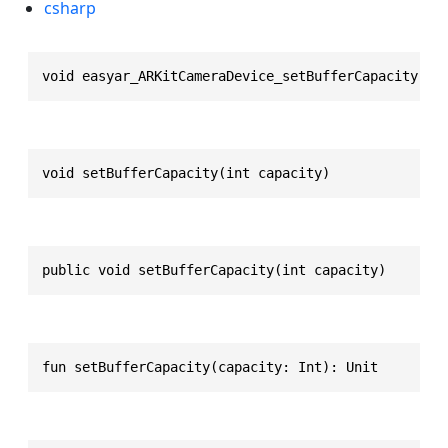
csharp
void easyar_ARKitCameraDevice_setBufferCapacity(ea
void setBufferCapacity(int capacity)
public void setBufferCapacity(int capacity)
fun setBufferCapacity(capacity: Int): Unit