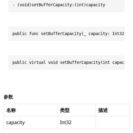
- (void)setBufferCapacity:(int)capacity
public func setBufferCapacity(_ capacity: Int32) -
public virtual void setBufferCapacity(int capacity
参数
名称
类型
描述
capacity
Int32