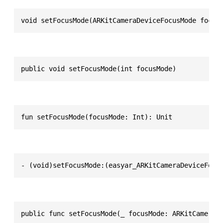
void setFocusMode(ARKitCameraDeviceFocusMode focus
public void setFocusMode(int focusMode)
fun setFocusMode(focusMode: Int): Unit
- (void)setFocusMode:(easyar_ARKitCameraDeviceFocu
public func setFocusMode(_ focusMode: ARKitCameraD