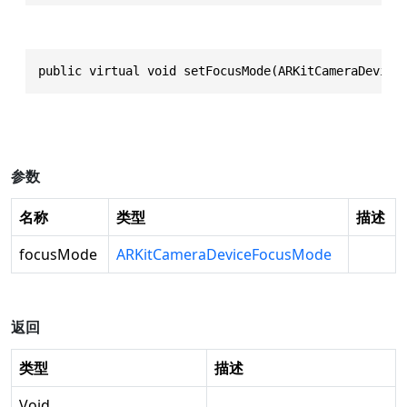
public virtual void setFocusMode(ARKitCameraDevice
参数
名称
类型
描述
focusMode
ARKitCameraDeviceFocusMode
返回
类型
描述
Void