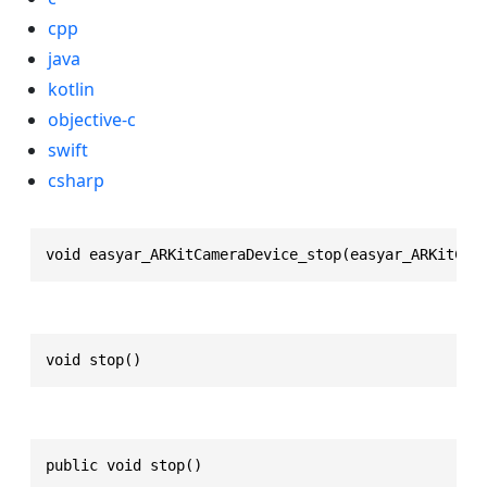
cpp
java
kotlin
objective-c
swift
csharp
void easyar_ARKitCameraDevice_stop(easyar_ARKitCam
void stop()
public void stop()