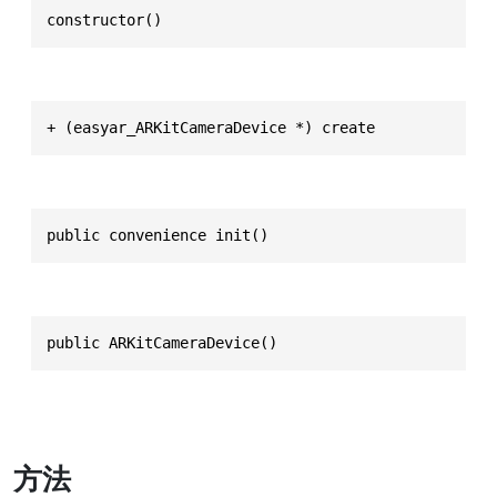
constructor()
+ (easyar_ARKitCameraDevice *) create
public convenience init()
public ARKitCameraDevice()
方法