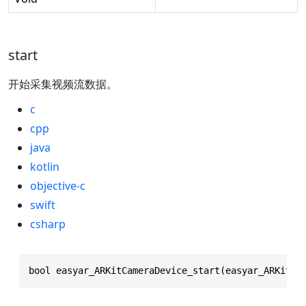
start
开始采集视频流数据。
c
cpp
java
kotlin
objective-c
swift
csharp
bool easyar_ARKitCameraDevice_start(easyar_ARKitCa