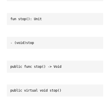
fun stop(): Unit
- (void)stop
public func stop() -> Void
public virtual void stop()