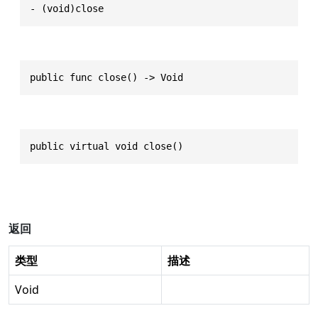
- (void)close
public func close() -> Void
public virtual void close()
返回
类型
描述
Void