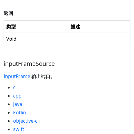
返回
类型
描述
Void
inputFrameSource
InputFrame
输出端口。
c
cpp
java
kotlin
objective-c
swift