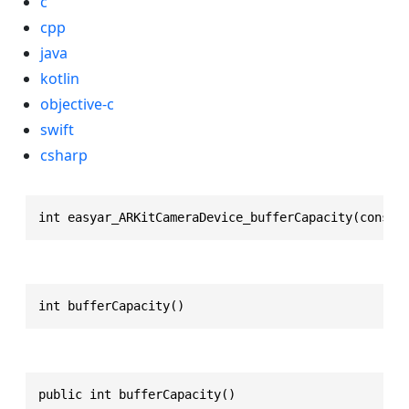
c
cpp
java
kotlin
objective-c
swift
csharp
int easyar_ARKitCameraDevice_bufferCapacity(const 
int bufferCapacity()
public int bufferCapacity()