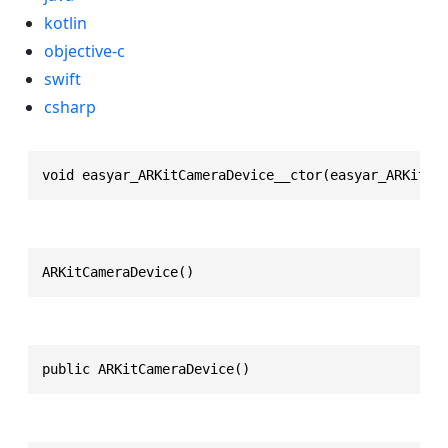
kotlin
objective-c
swift
csharp
void easyar_ARKitCameraDevice__ctor(easyar_ARKitCa
ARKitCameraDevice()
public ARKitCameraDevice()