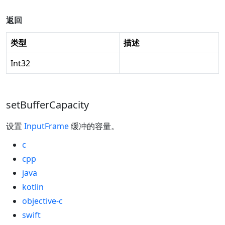
返回
类型
描述
Int32
setBufferCapacity
设置
InputFrame
缓冲的容量。
c
cpp
java
kotlin
objective-c
swift