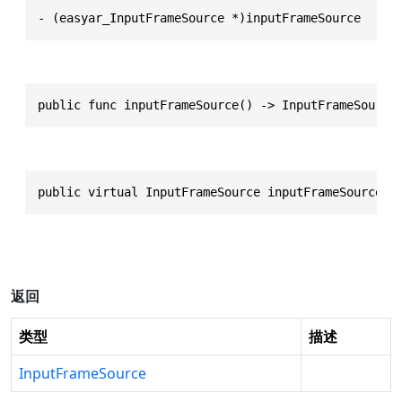
- (easyar_InputFrameSource *)inputFrameSource
public func inputFrameSource() -> InputFrameSource
public virtual InputFrameSource inputFrameSource()
返回
类型
描述
InputFrameSource