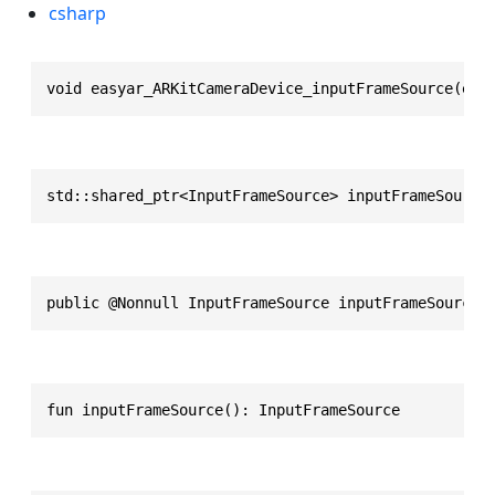
csharp
void easyar_ARKitCameraDevice_inputFrameSource(eas
std::shared_ptr<InputFrameSource> inputFrameSource
public @Nonnull InputFrameSource inputFrameSource(
fun inputFrameSource(): InputFrameSource