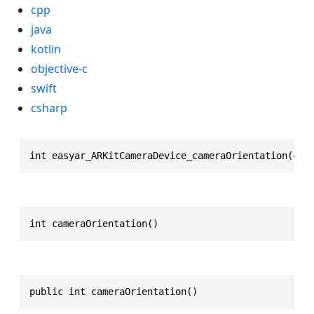
cpp
java
kotlin
objective-c
swift
csharp
int easyar_ARKitCameraDevice_cameraOrientation(con
int cameraOrientation()
public int cameraOrientation()