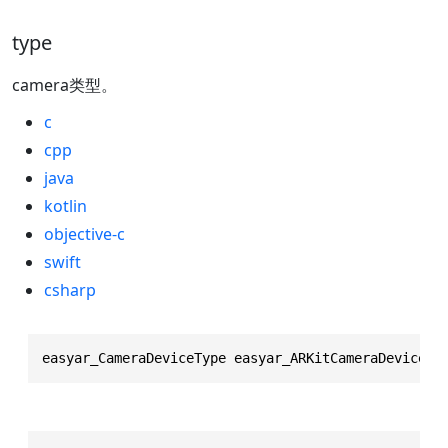
type
camera类型。
c
cpp
java
kotlin
objective-c
swift
csharp
easyar_CameraDeviceType easyar_ARKitCameraDevice_t