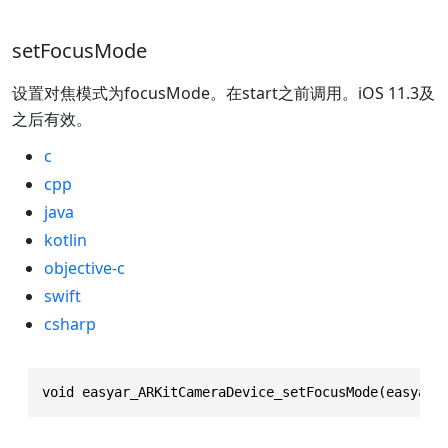
setFocusMode
设置对焦模式为focusMode。在start之前调用。iOS 11.3及
之后有效。
c
cpp
java
kotlin
objective-c
swift
csharp
void easyar_ARKitCameraDevice_setFocusMode(easyar_