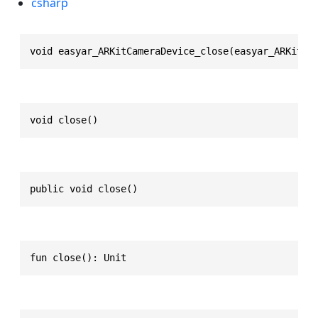
csharp
void easyar_ARKitCameraDevice_close(easyar_ARKitCa
void close()
public void close()
fun close(): Unit