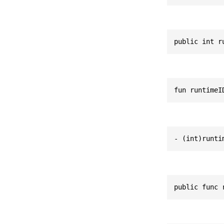
public int r
fun runtimeI
- (int)runti
public func 