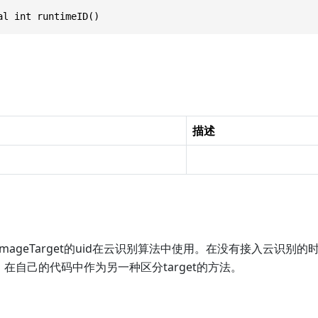
al int runtimeID()
描述
id。ImageTarget的uid在云识别算法中使用。在没有接入云识别的
，在自己的代码中作为另一种区分target的方法。