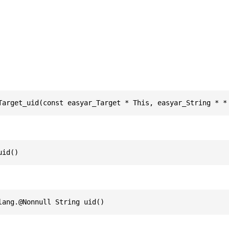
Target_uid(const easyar_Target * This, easyar_String * *
uid()
lang.@Nonnull String uid()