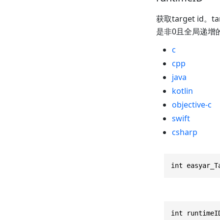
获取target i
是非0且全局递增
c
cpp
java
kotlin
objective-c
swift
csharp
int easyar_T
int runtimeI