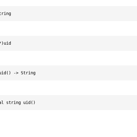
tring
*)uid
uid() -> String
al string uid()