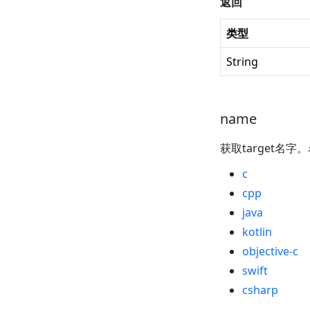
返回
类型
String
name
获取target名字
c
cpp
java
kotlin
objective-c
swift
csharp