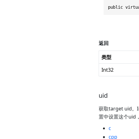
public virtu
返回
类型
Int32
uid
获取target u
置中设置这个uid
c
cpp