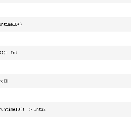
untimeID()
D(): Int
meID
runtimeID() -> Int32