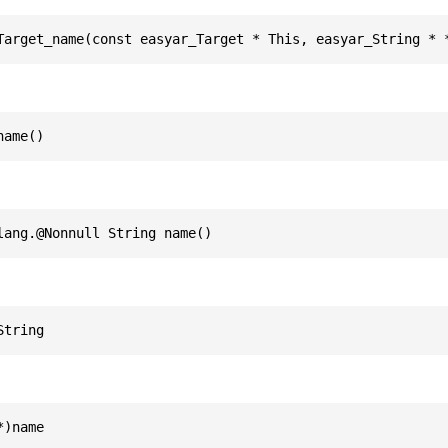
Target_name(const easyar_Target * This, easyar_String * 
name()
lang.@Nonnull String name()
String
*)name