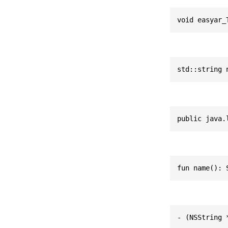
void easyar_
std::string 
public java.
fun name(): 
- (NSString 