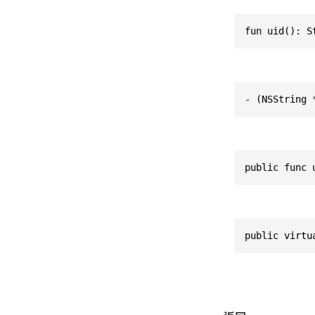
fun uid(): S
- (NSString 
public func 
public virtu