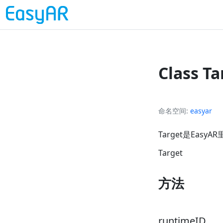
Class Ta
命名空间
easyar
Target是Easy
Target
方法
runtimeID