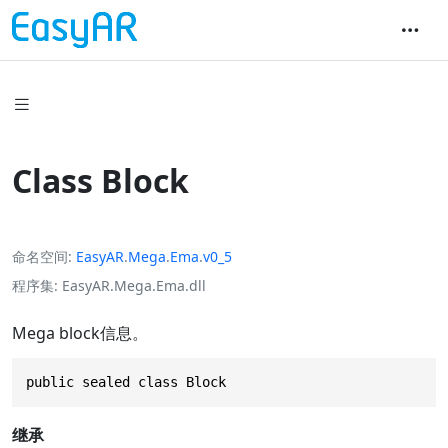
Class Block
命名空间
EasyAR
.
Mega
.
Ema
.
v0_5
程序集
EasyAR.Mega.Ema.dll
Mega block信息。
public sealed class Block
继承