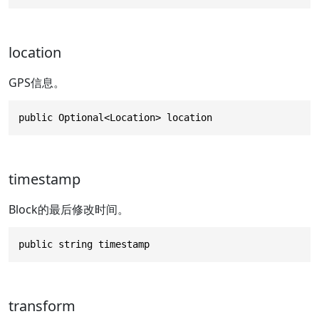
location
GPS信息。
public Optional<Location> location
timestamp
Block的最后修改时间。
public string timestamp
transform