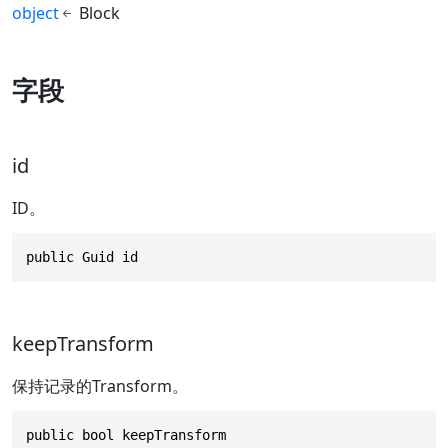
object
Block
字段
id
ID。
public Guid id
keepTransform
保持记录的Transform。
public bool keepTransform