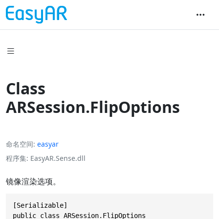
Class
ARSession.FlipOptions
命名空间
easyar
程序集
EasyAR.Sense.dll
镜像渲染选项。
[Serializable]

public class ARSession.FlipOptions