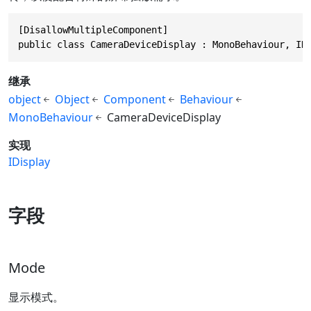
[DisallowMultipleComponent]

public class CameraDeviceDisplay : MonoBehaviour, ID
继承
object
Object
Component
Behaviour
MonoBehaviour
CameraDeviceDisplay
实现
IDisplay
字段
Mode
显示模式。