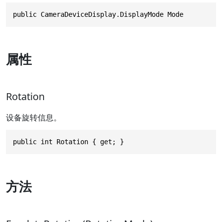
public CameraDeviceDisplay.DisplayMode Mode
属性
Rotation
设备旋转信息。
public int Rotation { get; }
方法