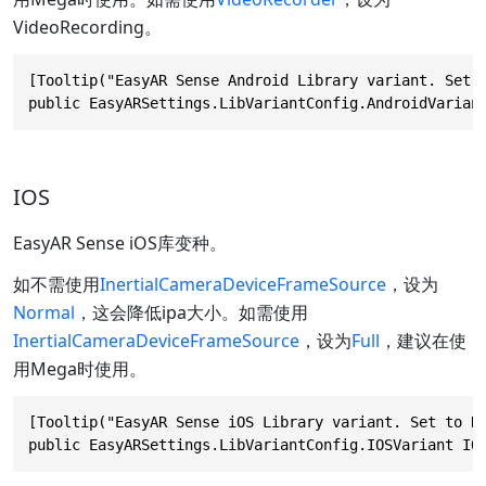
VideoRecording。
[Tooltip("EasyAR Sense Android Library variant. Set 
public EasyARSettings.LibVariantConfig.AndroidVarian
IOS
EasyAR Sense iOS库变种。
如不需使用
InertialCameraDeviceFrameSource
，设为
Normal
，这会降低ipa大小。如需使用
InertialCameraDeviceFrameSource
，设为
Full
，建议在使
用Mega时使用。
[Tooltip("EasyAR Sense iOS Library variant. Set to N
public EasyARSettings.LibVariantConfig.IOSVariant IO