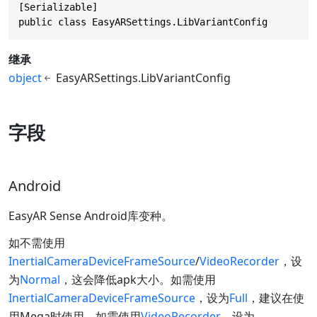
[Serializable]

public class EasyARSettings.LibVariantConfig
继承
object
EasyARSettings.LibVariantConfig
字段
Android
EasyAR Sense Android库变种。
如不需使用
InertialCameraDeviceFrameSource
/
VideoRecorder
，设
为
Normal
，这会降低apk大小。如需使用
InertialCameraDeviceFrameSource
，设为
Full
，建议在使
用Mega时使用。如需使用
VideoRecorder
，设为