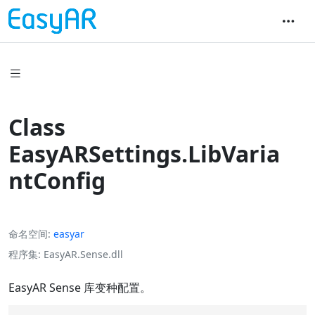
Class
EasyARSettings.LibVaria
ntConfig
命名空间
easyar
程序集
EasyAR.Sense.dll
EasyAR Sense 库变种配置。