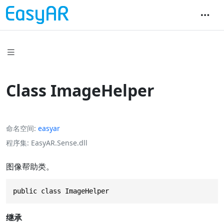
Class ImageHelper
命名空间
easyar
程序集
EasyAR.Sense.dll
图像帮助类。
public class ImageHelper
继承