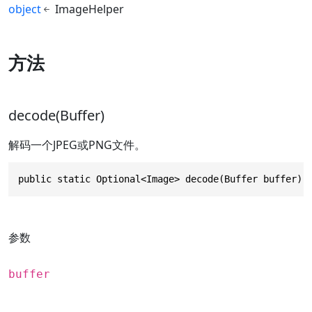
object
ImageHelper
方法
decode(Buffer)
解码一个JPEG或PNG文件。
public static Optional<Image> decode(Buffer buffer)
参数
buffer