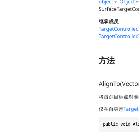
object
Object
SurfaceTargetCon
继承成员
TargetController
TargetController
方法
AlignTo(Vecto
将跟踪目标点对准
仅在自身是
Target
public void Al