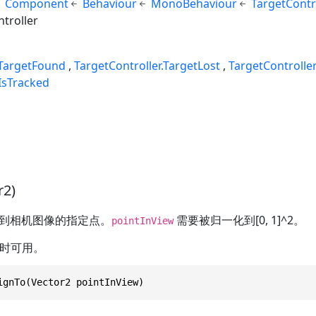
Component
Behaviour
MonoBehaviour
TargetContr
troller
.TargetFound
TargetController.TargetLost
TargetController
.IsTracked
r2)
到相机图像的指定点。
需要被归一化到[0, 1]^2。
pointInView
时可用。
ignTo(Vector2 pointInView)