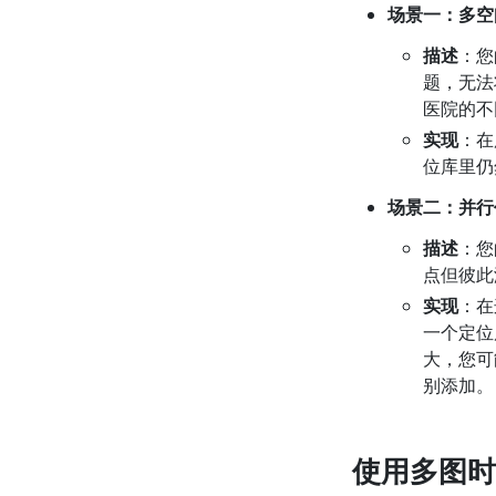
场景一：多空
描述
：您
题，无法
医院的不
实现
：在
位库里仍
场景二：并行
描述
：您
点但彼此
实现
：在
一个定位
大，您可
别添加。
使用多图时