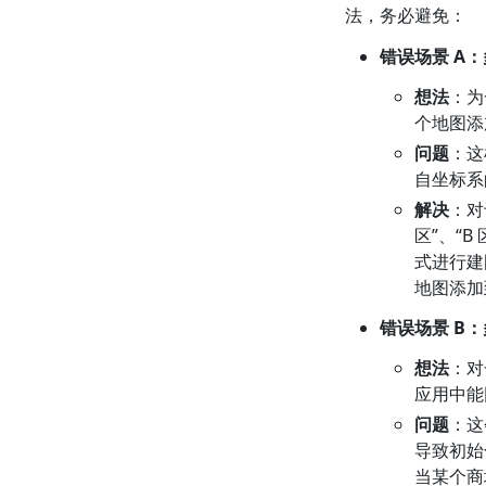
法，务必避免：
错误场景 A
想法
：为
个地图添
问题
：这
自坐标系
解决
：对
区”、“
式进行建
地图添加
错误场景 B
想法
：对
应用中能
问题
：这
导致初始
当某个商