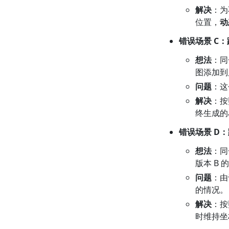
解决
：为
位置，
动
错误场景 C
想法
：同
图添加到
问题
：这
解决
：
终生成的
错误场景 D
想法
：同
版本 B
问题
：由
的情况。
解决
：
时维持坐