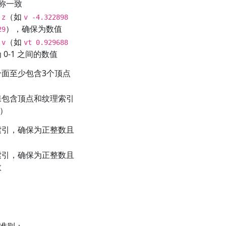
称一致
（如
 z
v -4.322898
），确保为数值
29
（如
 v
vt 0.929688
0-1 之间的数值
面至少包含3个顶点
保包含顶点和纹理索引
）
索引，确保为正整数且
索引，确保为正整数且
数
准则：