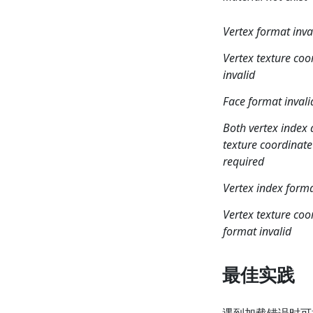
Vertex format inva
Vertex texture coo
invalid
Face format invali
Both vertex index 
texture coordinate
required
Vertex index forma
Vertex texture coo
format invalid
最佳实践
遇到加载错误时可