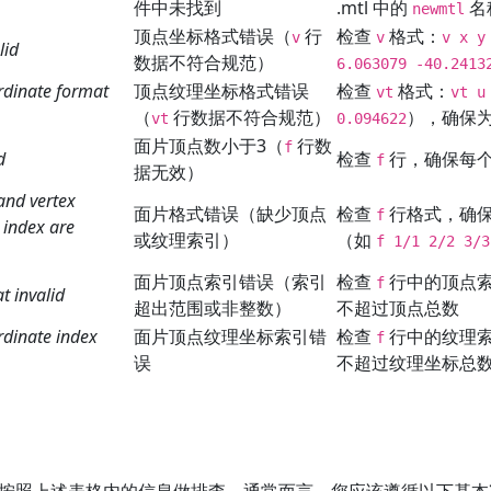
件中未找到
.mtl 中的
名
newmtl
顶点坐标格式错误（
行
检查
格式：
v
v
v x y
lid
数据不符合规范）
6.063079 -40.2413
rdinate format
顶点纹理坐标格式错误
检查
格式：
vt
vt u
（
行数据不符合规范）
），确保为 
vt
0.094622
面片顶点数小于3（
行数
f
d
检查
行，确保每个
f
据无效）
and vertex
面片格式错误（缺少顶点
检查
行格式，确
f
 index are
或纹理索引）
（如
f 1/1 2/2 3/3
面片顶点索引错误（索引
检查
行中的顶点
f
t invalid
超出范围或非整数）
不超过顶点总数
rdinate index
面片顶点纹理坐标索引错
检查
行中的纹理
f
误
不超过纹理坐标总
按照上述表格内的信息做排查。通常而言，您应该遵循以下基本