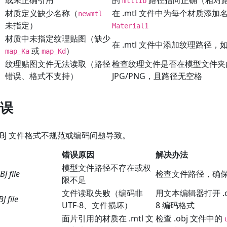
mtllib
材质定义缺少名称（
在 .mtl 文件中为每个材质添
newmtl
未指定）
Material1
材质中未指定纹理贴图（缺少
在 .mtl 文件中添加纹理路径，
或
）
map_Ka
map_Kd
纹理贴图文件无法读取（路径
检查纹理文件是否在模型文件夹
错误、格式不支持）
JPG/PNG，且路径无空格
误
BJ 文件格式不规范或编码问题导致。
错误原因
解决办法
模型文件路径不存在或权
J file
检查文件路径，确
限不足
文件读取失败（编码非
用文本编辑器打开 .o
J file
UTF-8、文件损坏）
8 编码格式
面片引用的材质在 .mtl 文
检查 .obj 文件中的