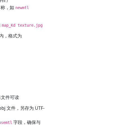
加名称，如
newmtl
如
map_Kd texture.jpg
内，格式为
保文件可读
bj 文件，另存为 UTF-
字段，确保与
usemtl