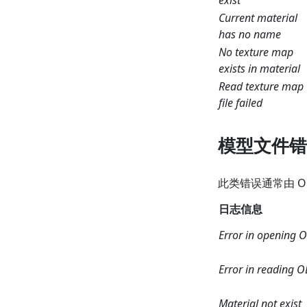
Current material
has no name
No texture map
exists in material
Read texture map
file failed
模型文件错
此类错误通常由 O
日志信息
Error in opening OB
Error in reading OB
Material not exist