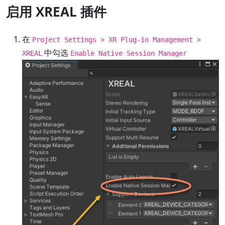
启用 XREAL 插件
在
Project Settings > XR Plug-in Management >
中勾选
XREAL
Enable Native Session Manager