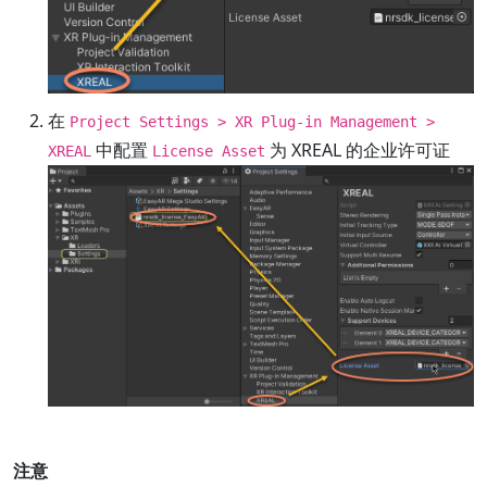
在
Project Settings > XR Plug-in Management >
中配置
为 XREAL 的企业许可证
XREAL
License Asset
注意