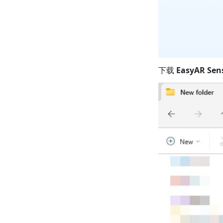
下载
EasyAR Sens