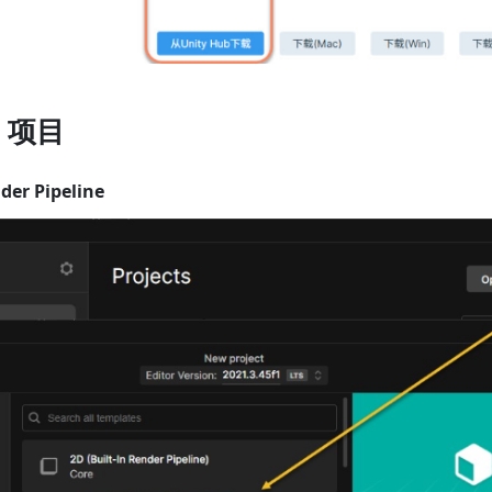
y 项目
nder Pipeline