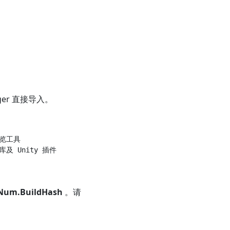
ager 直接导入。
浏览工具

心库及 Unity 插件

dNum.BuildHash
。请