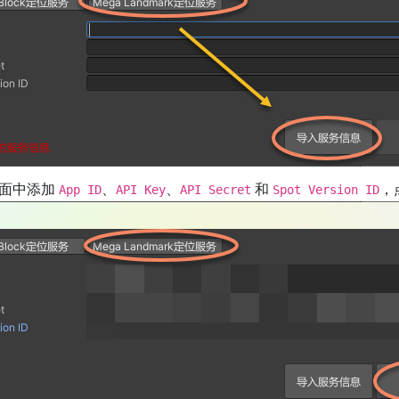
面中添加
、
、
和
，
App ID
API Key
API Secret
Spot Version ID