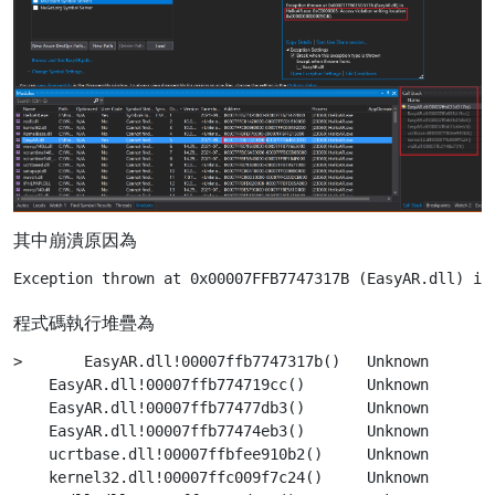
其中崩潰原因為
程式碼執行堆疊為
>	EasyAR.dll!00007ffb7747317b()	Unknown

    EasyAR.dll!00007ffb774719cc()	Unknown

    EasyAR.dll!00007ffb77477db3()	Unknown

    EasyAR.dll!00007ffb77474eb3()	Unknown

    ucrtbase.dll!00007ffbfee910b2()	Unknown

    kernel32.dll!00007ffc009f7c24()	Unknown
