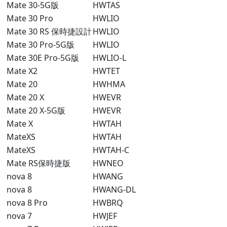
Mate 30-5G版
HWTAS
Mate 30 Pro
HWLIO
Mate 30 RS 保時捷設計
HWLIO
Mate 30 Pro-5G版
HWLIO
Mate 30E Pro-5G版
HWLIO-L
Mate X2
HWTET
Mate 20
HWHMA
Mate 20 X
HWEVR
Mate 20 X-5G版
HWEVR
Mate X
HWTAH
MateXS
HWTAH
MateXS
HWTAH-C
Mate RS保時捷版
HWNEO
nova 8
HWANG
nova 8
HWANG-DL
nova 8 Pro
HWBRQ
nova 7
HWJEF