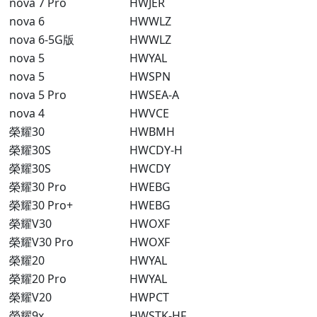
nova 7 Pro
HWJER
nova 6
HWWLZ
nova 6-5G版
HWWLZ
nova 5
HWYAL
nova 5
HWSPN
nova 5 Pro
HWSEA-A
nova 4
HWVCE
榮耀30
HWBMH
榮耀30S
HWCDY-H
榮耀30S
HWCDY
榮耀30 Pro
HWEBG
榮耀30 Pro+
HWEBG
榮耀V30
HWOXF
榮耀V30 Pro
HWOXF
榮耀20
HWYAL
榮耀20 Pro
HWYAL
榮耀V20
HWPCT
榮耀9x
HWSTK-HF