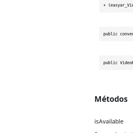
+ (easyar_Vi
public conve
public Video
Métodos
isAvailable