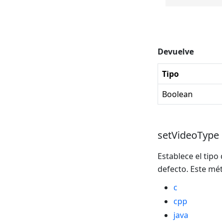
Devuelve
Tipo
Boolean
setVideoType
Establece el tip
defecto. Este mé
c
cpp
java