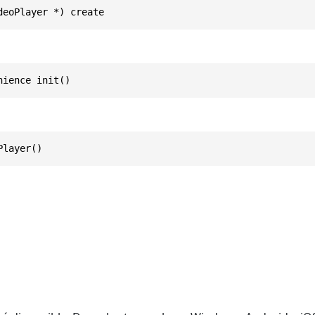
deoPlayer *) create
nience init()
Player()