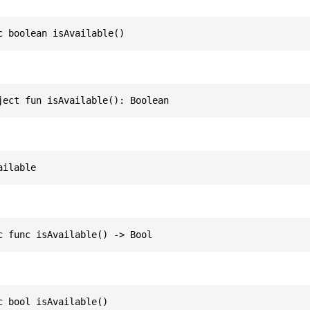
c boolean isAvailable()
ject fun isAvailable(): Boolean
ailable
c func isAvailable() -> Bool
c bool isAvailable()