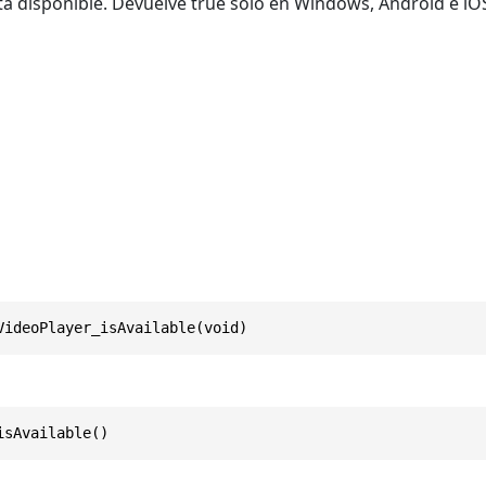
á disponible. Devuelve true solo en Windows, Android e iOS
VideoPlayer_isAvailable(void)
isAvailable()