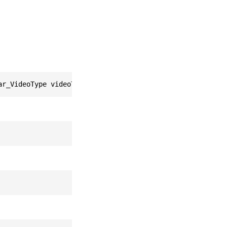
ar_VideoType videoType)