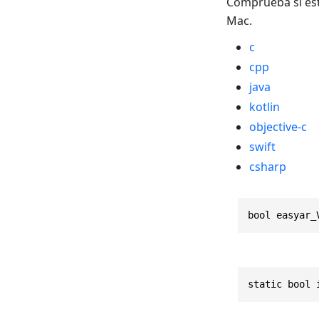
Comprueba si est
Mac.
c
cpp
java
kotlin
objective-c
swift
csharp
bool easyar_
static bool 