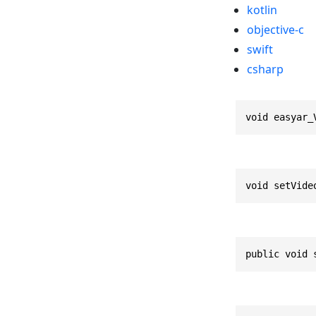
kotlin
objective-c
swift
csharp
void easyar_
void setVide
public void 