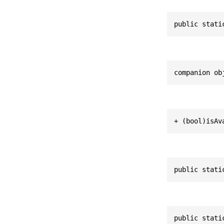
public stati
companion ob
+ (bool)isAv
public stati
public stati