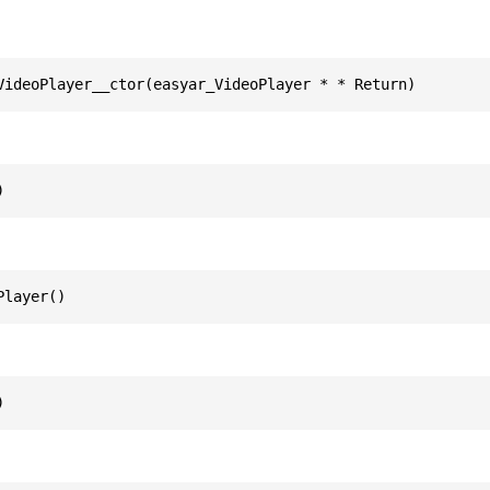
VideoPlayer__ctor(easyar_VideoPlayer * * Return)
)
Player()
)