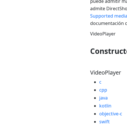
puede admitir m
admite DirectSho
Supported media
documentación de
VideoPlayer
Construct
VideoPlayer
c
cpp
java
kotlin
objective-c
swift