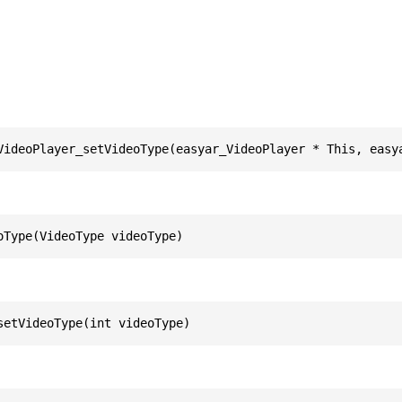
VideoPlayer_setVideoType(easyar_VideoPlayer * This, easy
oType(VideoType videoType)
setVideoType(int videoType)