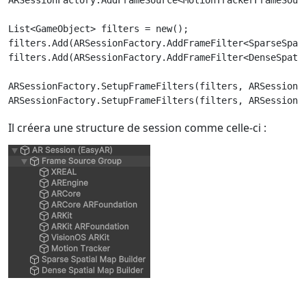
List<GameObject> filters = new();

filters.Add(ARSessionFactory.AddFrameFilter<SparseSpati
filters.Add(ARSessionFactory.AddFrameFilter<DenseSpatia
ARSessionFactory.SetupFrameFilters(filters, ARSessionFa
Il créera une structure de session comme celle-ci :