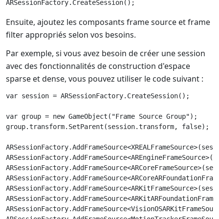
Ensuite, ajoutez les composants frame source et frame
filter appropriés selon vos besoins.
Par exemple, si vous avez besoin de créer une session
avec des fonctionnalités de construction d'espace
sparse et dense, vous pouvez utiliser le code suivant :
var session = ARSessionFactory.CreateSession();

var group = new GameObject("Frame Source Group");

group.transform.SetParent(session.transform, false);

ARSessionFactory.AddFrameSource<XREALFrameSource>(sessi
ARSessionFactory.AddFrameSource<AREngineFrameSource>(se
ARSessionFactory.AddFrameSource<ARCoreFrameSource>(sess
ARSessionFactory.AddFrameSource<ARCoreARFoundationFrame
ARSessionFactory.AddFrameSource<ARKitFrameSource>(sessi
ARSessionFactory.AddFrameSource<ARKitARFoundationFrameS
ARSessionFactory.AddFrameSource<VisionOSARKitFrameSourc
ARSessionFactory.AddFrameSource<MotionTrackerFrameSourc