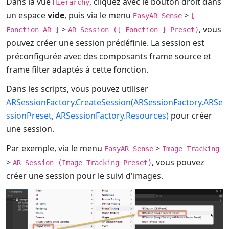
Dans la vue
, cliquez avec le bouton droit dans
Hierarchy
un espace
vide
, puis via le menu
>
EasyAR Sense
[
>
, vous
Fonction AR ]
AR Session ([ Fonction ] Preset)
pouvez créer une session prédéfinie. La session est
préconfigurée avec des composants frame source et
frame filter adaptés à cette fonction.
Dans les scripts, vous pouvez utiliser
ARSessionFactory.CreateSession(ARSessionFactory.ARSe
ssionPreset, ARSessionFactory.Resources)
pour créer
une session.
Par exemple, via le menu
>
EasyAR Sense
Image Tracking
>
, vous pouvez
AR Session (Image Tracking Preset)
créer une session pour le suivi d'images.