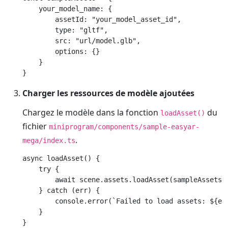
    your_model_name: {

        assetId: "your_model_asset_id",

        type: "gltf",

        src: "url/model.glb",

        options: {}

    }

Charger les ressources de modèle ajoutées
Chargez le modèle dans la fonction
du
loadAsset()
fichier
miniprogram/components/sample-easyar-
.
mega/index.ts
async loadAsset() {

    try {

        await scene.assets.loadAsset(sampleAssets.y
    } catch (err) {

        console.error(`Failed to load assets: ${err
    }
