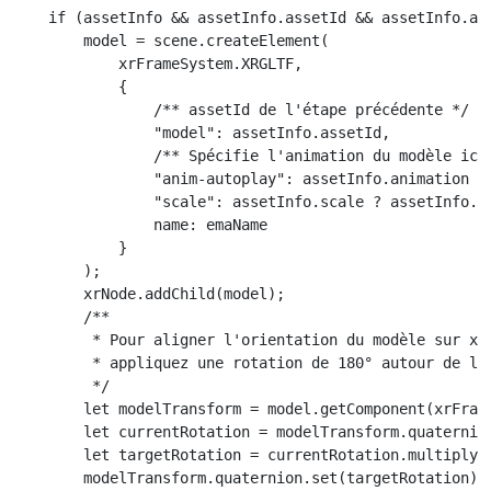
if (assetInfo && assetInfo.assetId && assetInfo.ass
    model = scene.createElement(

        xrFrameSystem.XRGLTF,

        {

            /** assetId de l'étape précédente */

            "model": assetInfo.assetId,

            /** Spécifie l'animation du modèle ici 
            "anim-autoplay": assetInfo.animation ? 
            "scale": assetInfo.scale ? assetInfo.sc
            name: emaName

        }

    );

    xrNode.addChild(model);

    /**

     * Pour aligner l'orientation du modèle sur xr-
     * appliquez une rotation de 180° autour de l'a
     */

    let modelTransform = model.getComponent(xrFrame
    let currentRotation = modelTransform.quaternion
    let targetRotation = currentRotation.multiply(
    modelTransform.quaternion.set(targetRotation);
