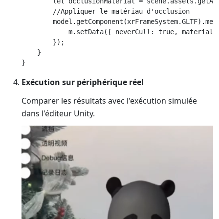
        let occlusionMaterial = scene.assets.getAss
        //Appliquer le matériau d'occlusion

        model.getComponent(xrFrameSystem.GLTF).mesh
            m.setData({ neverCull: true, material: 
        });

    }

Exécution sur périphérique réel
Comparer les résultats avec l'exécution simulée
dans l'éditeur Unity.