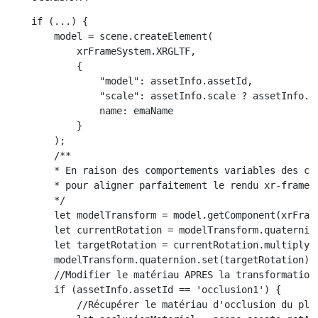
if (...) {

    model = scene.createElement(

        xrFrameSystem.XRGLTF,

        {

            "model": assetInfo.assetId,

            "scale": assetInfo.scale ? assetInfo.sc
            name: emaName

        }

    );

    /**

    * En raison des comportements variables des ch
    * pour aligner parfaitement le rendu xr-frame a
    */

    let modelTransform = model.getComponent(xrFrame
    let currentRotation = modelTransform.quaternion
    let targetRotation = currentRotation.multiply(
    modelTransform.quaternion.set(targetRotation);

    //Modifier le matériau APRES la transformation

    if (assetInfo.assetId == 'occlusion1') {

        //Récupérer le matériau d'occlusion du plug