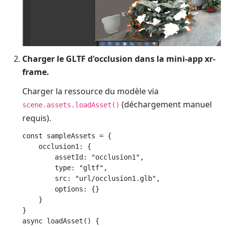
Charger le GLTF d'occlusion dans la mini-app xr-
frame.
Charger la ressource du modèle via
(déchargement manuel
scene.assets.loadAsset()
requis).
const sampleAssets = {

    occlusion1: {

        assetId: "occlusion1",

        type: "gltf",

        src: "url/occlusion1.glb",

        options: {}

    }

}

async loadAsset() {
