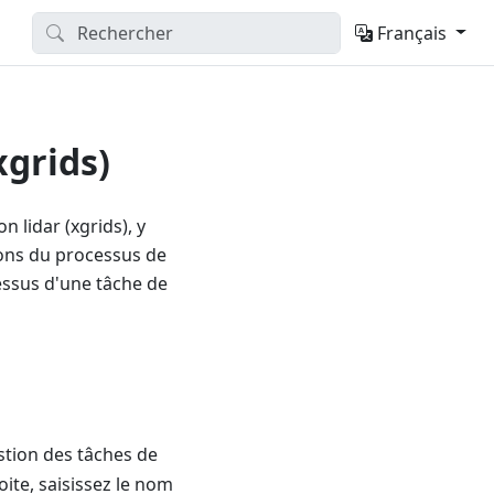
Français
xgrids)
n lidar (xgrids), y
ions du processus de
cessus d'une tâche de
stion des tâches de
ite, saisissez le nom