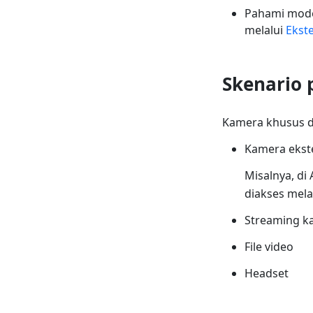
Pahami mode
melalui
Ekst
Skenario
Kamera khusus d
Kamera ekst
Misalnya, di
diakses melal
Streaming ka
File video
Headset