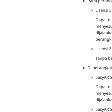
Pada perang
Lisensi 
Dapat di
menyesua
dijalank
perangk
Lisensi 
Tanpa ba
Di perangkat
EasyAR S
Dapat di
menyesua
dijalank
EasyAR S