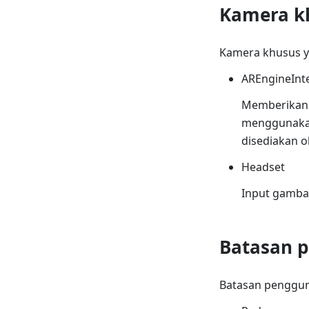
Kamera k
Kamera khusus y
AREngineInt
Memberikan 
menggunakan
disediakan o
Headset
Input gambar
Batasan 
Batasan penggun