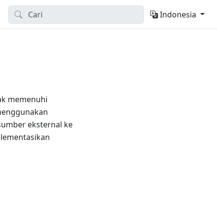
Indonesia
dak memenuhi
 menggunakan
umber eksternal ke
plementasikan