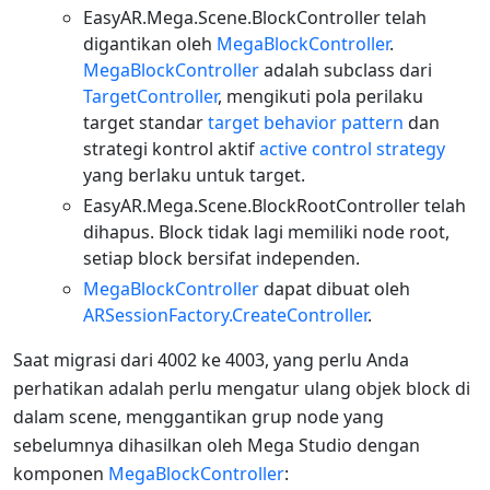
EasyAR.Mega.Scene.BlockController telah
digantikan oleh
MegaBlockController
.
MegaBlockController
adalah subclass dari
TargetController
, mengikuti pola perilaku
target standar
target behavior pattern
dan
strategi kontrol aktif
active control strategy
yang berlaku untuk target.
EasyAR.Mega.Scene.BlockRootController telah
dihapus. Block tidak lagi memiliki node root,
setiap block bersifat independen.
MegaBlockController
dapat dibuat oleh
ARSessionFactory.CreateController
.
Saat migrasi dari 4002 ke 4003, yang perlu Anda
perhatikan adalah perlu mengatur ulang objek block di
dalam scene, menggantikan grup node yang
sebelumnya dihasilkan oleh Mega Studio dengan
komponen
MegaBlockController
: