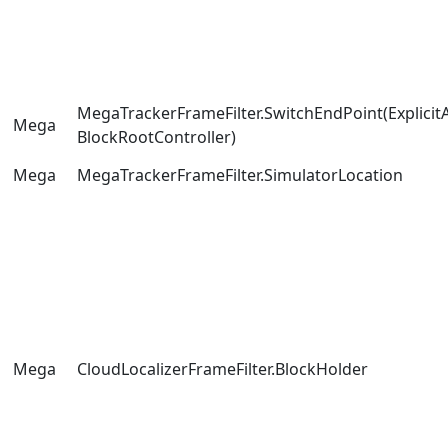
MegaTrackerFrameFilter.SwitchEndPoint(Explici
Mega
BlockRootController)
Mega
MegaTrackerFrameFilter.SimulatorLocation
Mega
CloudLocalizerFrameFilter.BlockHolder