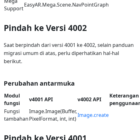
Mega
EasyAR.Mega.Scene.NavPointGraph
Support
Pindah ke Versi 4002
Saat berpindah dari versi 4001 ke 4002, selain panduan
migrasi umum di atas, perlu diperhatikan hal-hal
berikut.
Perubahan antarmuka
Modul
Keterangan
v4001 API
v4002 API
fungsi
penggunaa
Fungsi
Image.Image(Buffer,
Image.create
tambahan
PixelFormat, int, int)
Pindah ke Versi 4001