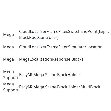
CloudLocalizerFrameFilter.SwitchEndPoint(Explic
Mega
BlockRootController)
Mega
CloudLocalizerFrameFilter.SimulatorLocation
Mega
MegaLocalizationResponse.Blocks
Mega
EasyAR.Mega.Scene.BlockHolder
Support
Mega
EasyAR.Mega.Scene.BlockHolder.MultiBlock
Support