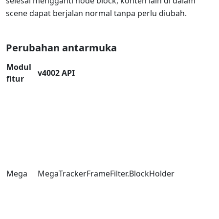
selesai mengganti node block, konten lain di dalam
scene dapat berjalan normal tanpa perlu diubah.
Perubahan antarmuka
Modul
v4002 API
fitur
Mega
MegaTrackerFrameFilter.BlockHolder