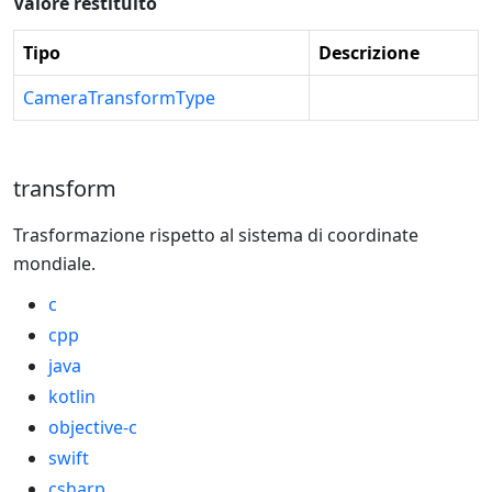
Valore restituito
Tipo
Descrizione
CameraTransformType
transform
Trasformazione rispetto al sistema di coordinate
mondiale.
c
cpp
java
kotlin
objective-c
swift
csharp