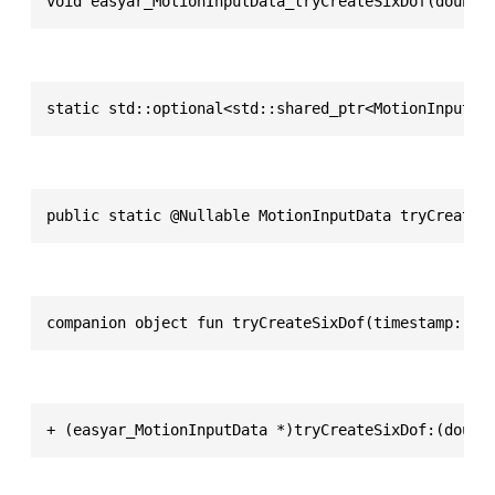
void easyar_MotionInputData_tryCreateSixDof(double
static std::optional<std::shared_ptr<MotionInputDa
public static @Nullable MotionInputData tryCreateS
companion object fun tryCreateSixDof(timestamp: Do
+ (easyar_MotionInputData *)tryCreateSixDof:(doubl