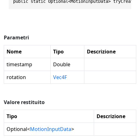
public static Optional<MotionInputData> tryCreateT
Parametri
Nome
Tipo
Descrizione
timestamp
Double
rotation
Vec4F
Valore restituito
Tipo
Descrizione
Optional
<
MotionInputData
>