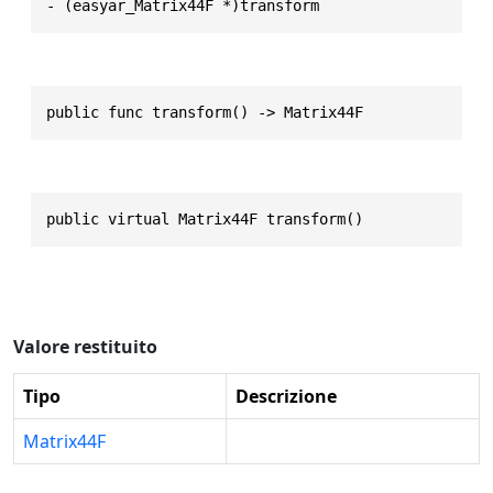
- (easyar_Matrix44F *)transform
public func transform() -> Matrix44F
public virtual Matrix44F transform()
Valore restituito
Tipo
Descrizione
Matrix44F