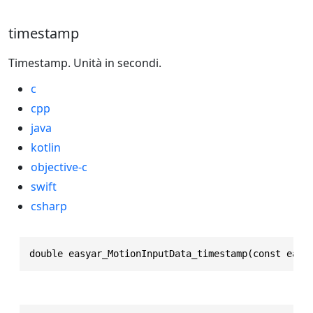
timestamp
Timestamp. Unità in secondi.
c
cpp
java
kotlin
objective-c
swift
csharp
double easyar_MotionInputData_timestamp(const easy