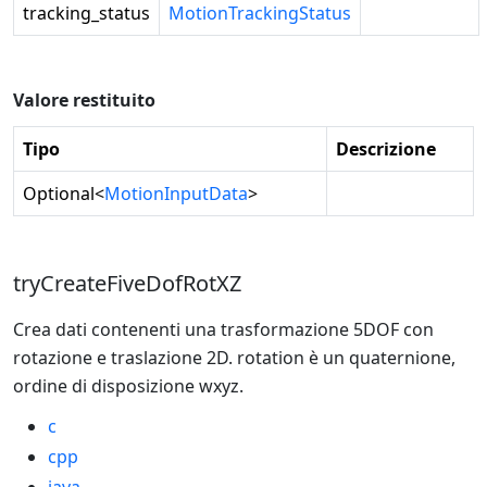
tracking_status
MotionTrackingStatus
Valore restituito
Tipo
Descrizione
Optional
<
MotionInputData
>
tryCreateFiveDofRotXZ
Crea dati contenenti una trasformazione 5DOF con
rotazione e traslazione 2D. rotation è un quaternione,
ordine di disposizione wxyz.
c
cpp
java