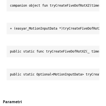
companion object fun tryCreateFiveDofRotXZ(timesta
+ (easyar_MotionInputData *)tryCreateFiveDofRotXZ:
public static func tryCreateFiveDofRotXZ(_ timesta
public static Optional<MotionInputData> tryCreateF
Parametri