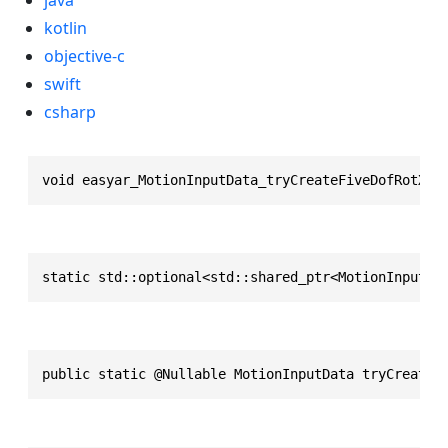
kotlin
objective-c
swift
csharp
void easyar_MotionInputData_tryCreateFiveDofRotXZ(
static std::optional<std::shared_ptr<MotionInputDa
public static @Nullable MotionInputData tryCreateF