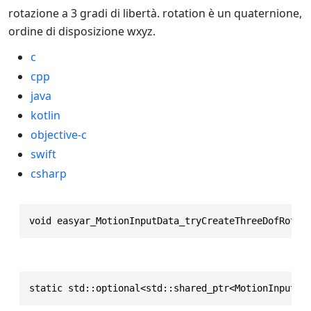
rotazione a 3 gradi di libertà. rotation è un quaternione,
ordine di disposizione wxyz.
c
cpp
java
kotlin
objective-c
swift
csharp
void easyar_MotionInputData_tryCreateThreeDofRotOn
static std::optional<std::shared_ptr<MotionInputDa