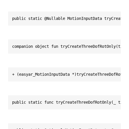
public static @Nullable MotionInputData tryCreateT
companion object fun tryCreateThreeDofRotOnly(time
+ (easyar_MotionInputData *)tryCreateThreeDofRotOn
public static func tryCreateThreeDofRotOnly(_ time