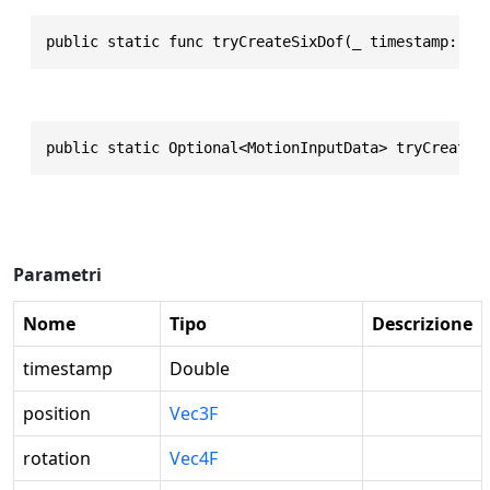
public static func tryCreateSixDof(_ timestamp: Do
public static Optional<MotionInputData> tryCreateS
Parametri
Nome
Tipo
Descrizione
timestamp
Double
position
Vec3F
rotation
Vec4F