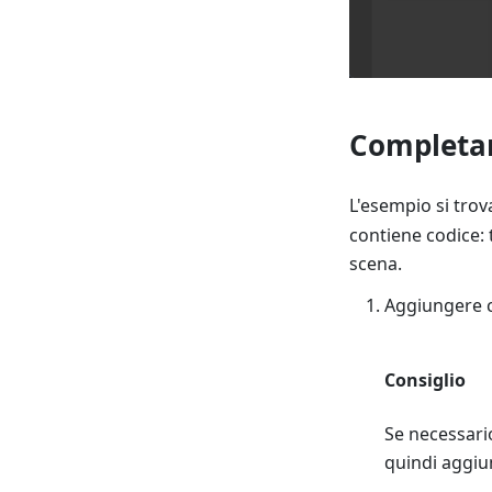
Completar
L'esempio si trov
contiene codice: 
scena.
Aggiungere co
Consiglio
Se necessario
quindi aggiu