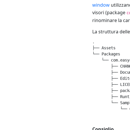
window
utilizza
visori (package
c
rinominare la car
La struttura dell
.

├── Assets

└── Packages

    └── com.easy
        ├── CHAN
        ├── Docu
        ├── Edito
        ├── LICEN
        ├── pack
        ├── Runti
        └── Sampl
Consiglio