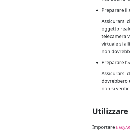
Preparare il 
Assicurarsi 
oggetto reale
telecamera vi
virtuale si a
non dovrebbe 
Preparare l'S
Assicurarsi c
dovrebbero e
non si verifi
Utilizzare
Importare
EasyAR