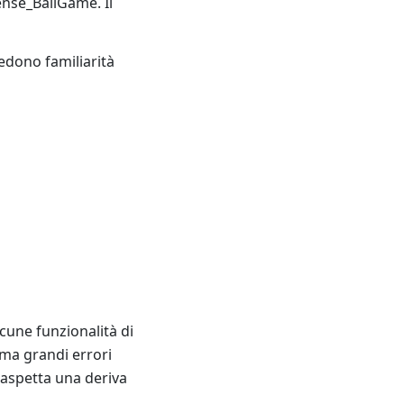
nse_BallGame. Il
iedono familiarità
lcune funzionalità di
ma grandi errori
i aspetta una deriva