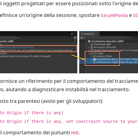
i oggetti progettati per essere posizionati sotto l'origine de
efinisce un'origine della sessione, spostare
e
EasyARPanda
UI
ornisce un riferimento per il comportamento del tracciam
vo, aiutando a diagnosticare instabilità nel tracciamento.
esto tra parentesi (avvisi per gli sviluppatori):
to Origin if there is any)
to Origin if there is any, set constraint source to your
il comportamento dei pulsanti
.
HUD