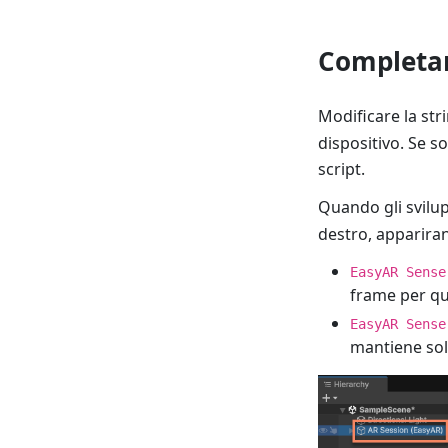
Completar
Modificare la st
dispositivo. Se s
script.
Quando gli svilu
destro, apparira
EasyAR Sense
frame per que
EasyAR Sense
mantiene sol