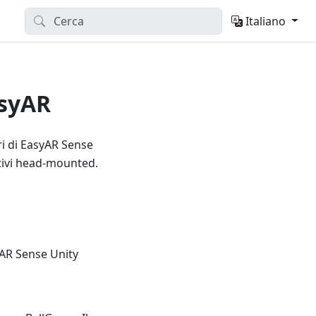
Italiano
asyAR
ri di EasyAR Sense
tivi head-mounted.
yAR Sense Unity