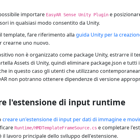
 possibile importare
e posizionare
EasyAR Sense Unity Plugin
sori in qualsiasi modo consentito da Unity.
 il template, fare riferimento alla
guida Unity per la creazio
r crearne uno nuovo.
ositivo non è organizzato come package Unity, estrarre il t
artella Assets di Unity, quindi eliminare package.json e tutti 
che in questo caso gli utenti che utilizzano contemporanea
syAR non potranno ottenere dipendenze di versione appropr
e l'estensione di input runtime
o
creare un'estensione di input per dati di immagine e mov
ficare
e completare l'est
Runtime/HMDTemplateFrameSource.cs
è il lavoro principale dello sviluppo dell'estensione.