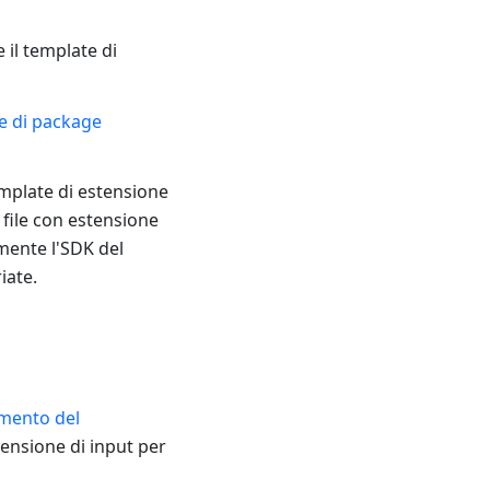
 il template di
ne di package
emplate di estensione
i file con estensione
mente l'SDK del
iate.
imento del
ensione di input per