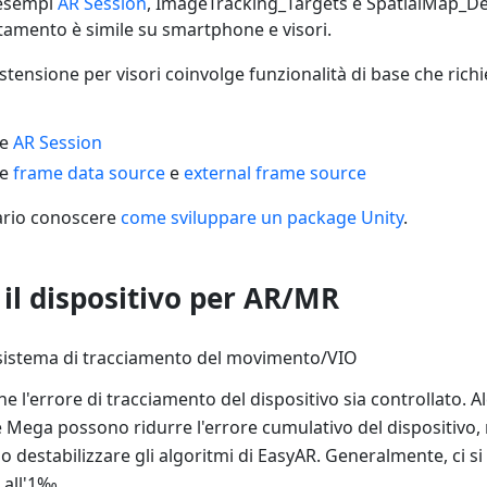
 esempi
AR Session
, ImageTracking_Targets e SpatialMap_De
amento è simile su smartphone e visori.
estensione per visori coinvolge funzionalità di base che rich
re
AR Session
re
frame data source
e
external frame source
sario conoscere
come sviluppare un package Unity
.
il dispositivo per AR/MR
 sistema di tracciamento del movimento/VIO
he l'errore di tracciamento del dispositivo sia controllato. A
Mega possono ridurre l'errore cumulativo del dispositivo, 
o destabilizzare gli algoritmi di EasyAR. Generalmente, ci s
 all'1‰.