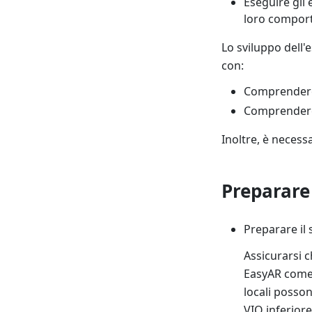
Eseguire gli
loro comport
Lo sviluppo dell'
con:
Comprende
Comprende
Inoltre, è neces
Preparare 
Preparare il
Assicurarsi c
EasyAR come 
locali posson
VIO inferiore