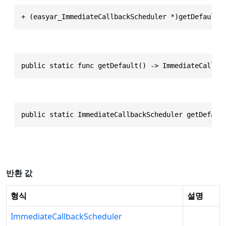
+ (easyar_ImmediateCallbackScheduler *)getDefault
public static func getDefault() -> ImmediateCallba
public static ImmediateCallbackScheduler getDefaul
반환 값
형식
설명
ImmediateCallbackScheduler