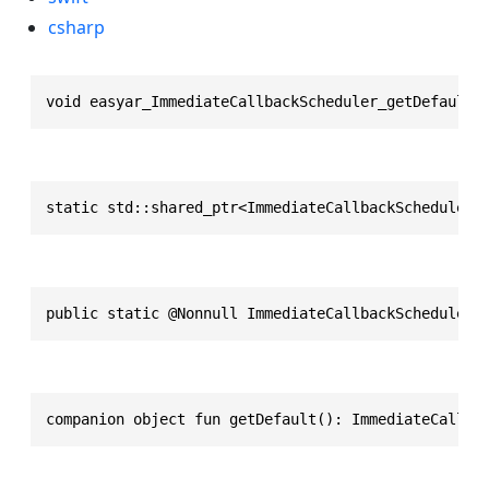
csharp
void easyar_ImmediateCallbackScheduler_getDefault(
static std::shared_ptr<ImmediateCallbackScheduler>
public static @Nonnull ImmediateCallbackScheduler 
companion object fun getDefault(): ImmediateCallba