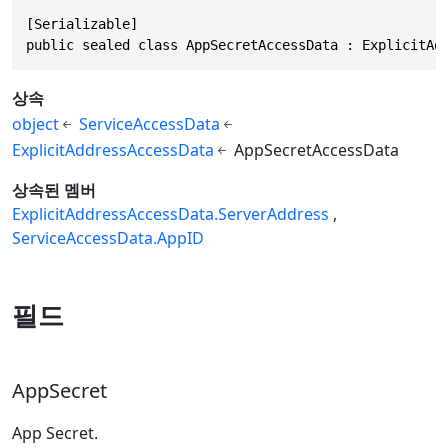
[Serializable]

public sealed class AppSecretAccessData : ExplicitAd
상속
object
ServiceAccessData
ExplicitAddressAccessData
AppSecretAccessData
상속된 멤버
ExplicitAddressAccessData.ServerAddress
ServiceAccessData.AppID
필드
AppSecret
App Secret.