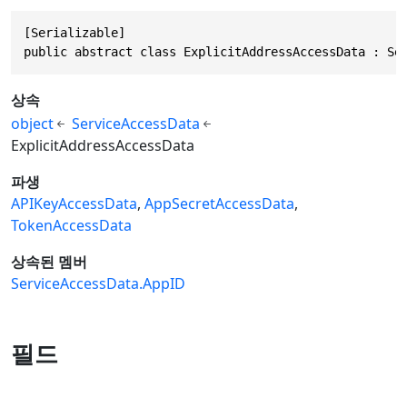
[Serializable]

public abstract class ExplicitAddressAccessData : Se
상속
object
ServiceAccessData
ExplicitAddressAccessData
파생
APIKeyAccessData
AppSecretAccessData
TokenAccessData
상속된 멤버
ServiceAccessData.AppID
필드