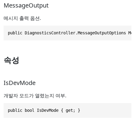
MessageOutput
메시지 출력 옵션.
public DiagnosticsController.MessageOutputOptions Me
속성
IsDevMode
개발자 모드가 열렸는지 여부.
public bool IsDevMode { get; }