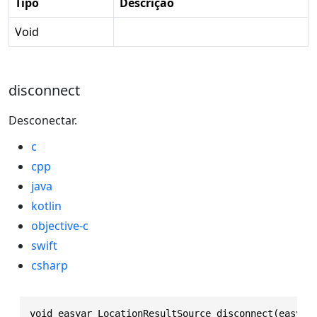
Tipo
Descrição
Void
disconnect
Desconectar.
c
cpp
java
kotlin
objective-c
swift
csharp
void easyar_LocationResultSource_disconnect(easyar