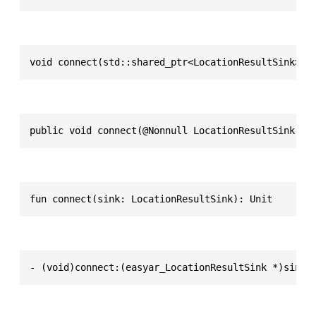
void connect(std::shared_ptr<LocationResultSink> s
public void connect(@Nonnull LocationResultSink si
fun connect(sink: LocationResultSink): Unit
- (void)connect:(easyar_LocationResultSink *)sink