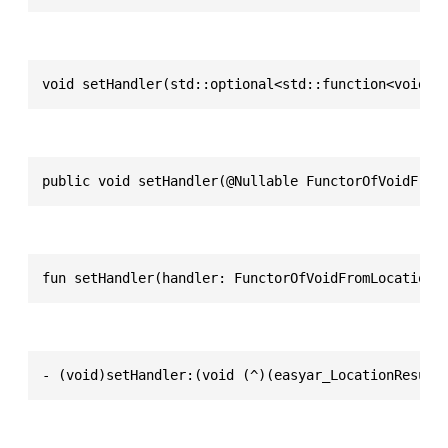
void setHandler(std::optional<std::function<void(L
public void setHandler(@Nullable FunctorOfVoidFrom
fun setHandler(handler: FunctorOfVoidFromLocationR
- (void)setHandler:(void (^)(easyar_LocationResult