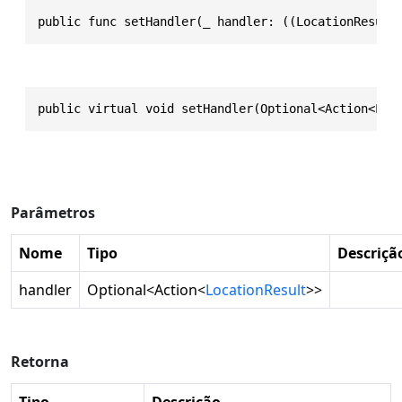
public func setHandler(_ handler: ((LocationResult
public virtual void setHandler(Optional<Action<Loc
Parâmetros
Nome
Tipo
Descriçã
handler
Optional
<
Action
<
LocationResult
>>
Retorna
Tipo
Descrição