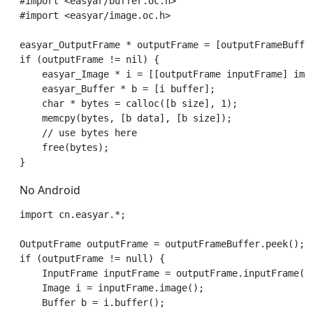
#import <easyar/buffer.oc.h>

#import <easyar/image.oc.h>

easyar_OutputFrame * outputFrame = [outputFrameBuffer
if (outputFrame != nil) {

    easyar_Image * i = [[outputFrame inputFrame] imag
    easyar_Buffer * b = [i buffer];

    char * bytes = calloc([b size], 1);

    memcpy(bytes, [b data], [b size]);

    // use bytes here

    free(bytes);

No Android
import cn.easyar.*;

OutputFrame outputFrame = outputFrameBuffer.peek();

if (outputFrame != null) {

    InputFrame inputFrame = outputFrame.inputFrame();
    Image i = inputFrame.image();

    Buffer b = i.buffer();
