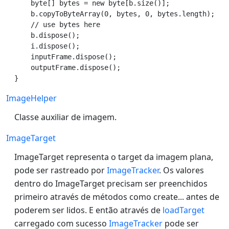
    byte[] bytes = new byte[b.size()];

    b.copyToByteArray(0, bytes, 0, bytes.length);

    // use bytes here

    b.dispose();

    i.dispose();

    inputFrame.dispose();

    outputFrame.dispose();

ImageHelper
Classe auxiliar de imagem.
ImageTarget
ImageTarget representa o target da imagem plana,
pode ser rastreado por
ImageTracker
. Os valores
dentro do ImageTarget precisam ser preenchidos
primeiro através de métodos como create... antes de
poderem ser lidos. E então através de
loadTarget
carregado com sucesso
ImageTracker
pode ser