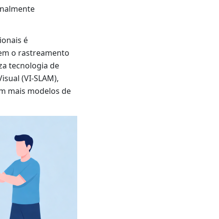
onalmente
ionais é
tem o rastreamento
za tecnologia de
isual (VI-SLAM),
em mais modelos de