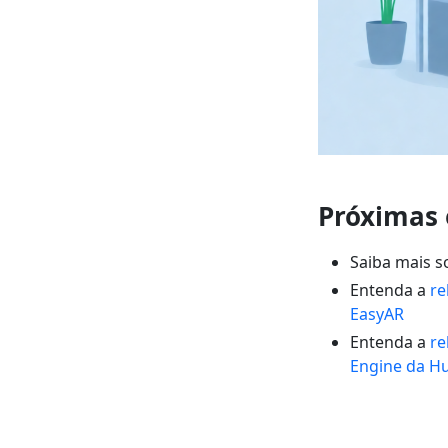
Próximas 
Saiba mais 
Entenda a
re
EasyAR
Entenda a
re
Engine da H