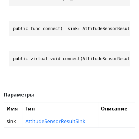
public func connect(_ sink: AttitudeSensorResultSi
public virtual void connect(AttitudeSensorResultSi
Параметры
Имя
Тип
Описание
sink
AttitudeSensorResultSink