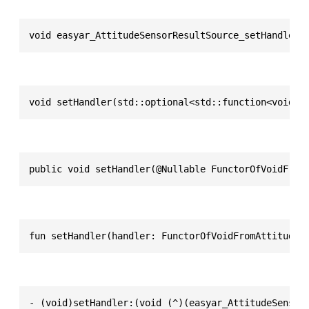
void easyar_AttitudeSensorResultSource_setHandler(
void setHandler(std::optional<std::function<void(A
public void setHandler(@Nullable FunctorOfVoidFrom
fun setHandler(handler: FunctorOfVoidFromAttitudeS
- (void)setHandler:(void (^)(easyar_AttitudeSensor