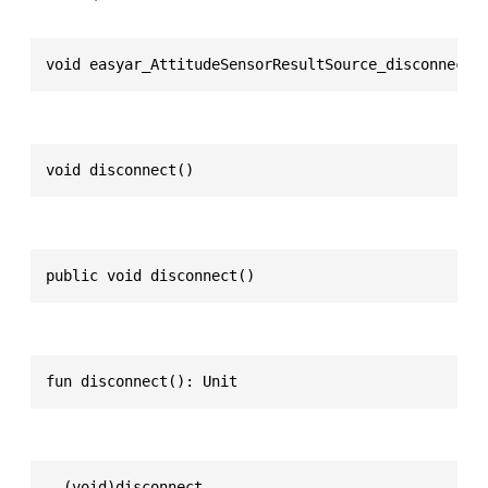
void easyar_AttitudeSensorResultSource_disconnect(
void disconnect()
public void disconnect()
fun disconnect(): Unit
- (void)disconnect