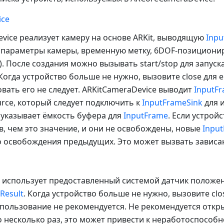
ice
vice реализует камеру на основе ARKit, выводящую
Inpu
 параметры камеры, временную метку, 6DOF-позиционир
. После создания можно вызывать start/stop для запуск
Когда устройство больше не нужно, вызовите close для е
овать его не следует. ARKitCameraDevice выводит
InputF
rce, который следует подключить к
InputFrameSink
для 
y указывает ёмкость буфера для
InputFrame
. Если устрой
, чем это значение, и они не освобождены, новые
Inpu
о освобождения предыдущих. Это может вызвать зависа
r использует предоставленный системой датчик положе
Result
. Когда устройство больше не нужно, вызовите clo
спользование не рекомендуется. Не рекомендуется откр
 несколько раз, это может привести к неработоспособ