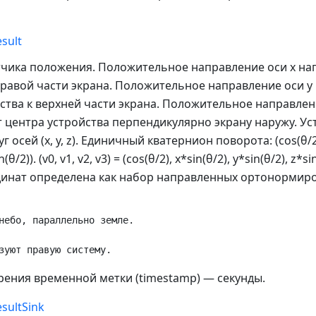
sult
тчика положения. Положительное направление оси x на
правой части экрана. Положительное направление оси y
ства к верхней части экрана. Положительное направлен
 центра устройства перпендикулярно экрану наружу. Ус
уг осей (x, y, z). Единичный кватернион поворота: (cos(θ/2)
n(θ/2)). (v0, v1, v2, v3) = (cos(θ/2), x*sin(θ/2), y*sin(θ/2), z*
динат определена как набор направленных ортонормир
небо, параллельно земле.

ения временной метки (timestamp) — секунды.
sultSink