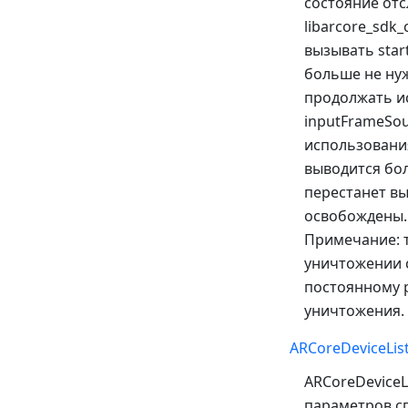
состояние отс
libarcore_sdk
вызывать star
больше не нуж
продолжать и
inputFrameSou
использования
выводится бо
перестанет в
освобождены. 
Примечание: т
уничтожении с
постоянному р
уничтожения.
ARCoreDeviceLi
ARCoreDeviceL
параметров сп