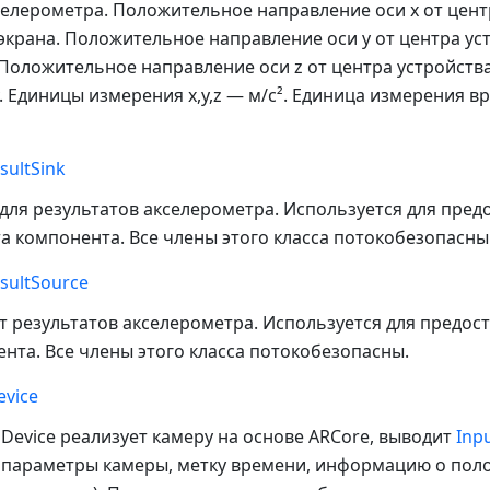
елерометра. Положительное направление оси x от центр
экрана. Положительное направление оси y от центра ус
 Положительное направление оси z от центра устройст
. Единицы измерения x,y,z — м/с². Единица измерения 
sultSink
для результатов акселерометра. Используется для пред
а компонента. Все члены этого класса потокобезопасны
sultSource
 результатов акселерометра. Используется для предос
нта. Все члены этого класса потокобезопасны.
vice
evice реализует камеру на основе ARCore, выводит
Inp
 параметры камеры, метку времени, информацию о пол