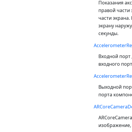
Показания акс
правой части 
части экрана.
экрану наружу
секунды.
AccelerometerRe
Входной порт 
входного порт
AccelerometerRe
Выходной порт
порта компоне
ARCoreCameraDe
ARCoreCameraD
изображение,