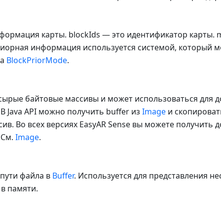
ормация карты. blockIds — это идентификатор карты. 
иорная информация используется системой, который мо
на
BlockPriorMode
.
 сырые байтовые массивы и может использоваться для д
В Java API можно получить buffer из
Image
и скопировать
ив. Во всех версиях EasyAR Sense вы можете получить д
 См.
Image
.
пути файла в
Buffer
. Используется для представления не
в памяти.