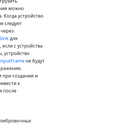
грузить
дания можно
. Когда устройство
не следует
через
Sink
для
, если с устройства
, устройство
InputFrame
не будут
бражения.
и при создании и
ивести к
я после
калибровочных