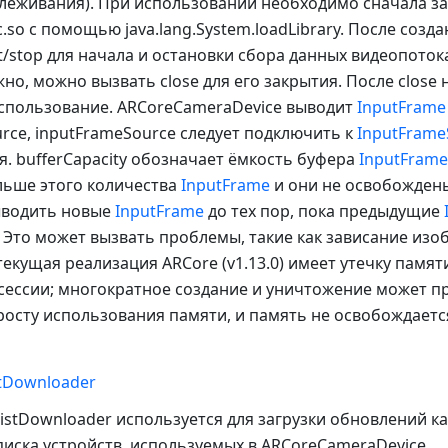
леживания). При использовании необходимо сначала за
_c.so с помощью java.lang.System.loadLibrary. После соз
t/stop для начала и остановки сбора данных видеопотока
но, можно вызвать close для его закрытия. После close 
спользование. ARCoreCameraDevice выводит
InputFrame
rce, inputFrameSource следует подключить к
InputFrame
. bufferCapacity обозначает ёмкость буфера
InputFrame
льше этого количества
InputFrame
и они не освобождены
ыводить новые
InputFrame
до тех пор, пока предыдущие
Это может вызвать проблемы, такие как зависание изо
екущая реализация ARCore (v1.13.0) имеет утечку памят
ессии; многократное создание и уничтожение может пр
осту использования памяти, и память не освобождаетс
stDownloader
istDownloader используется для загрузки обновлений 
иска устройств, используемых в ARCoreCameraDevice.