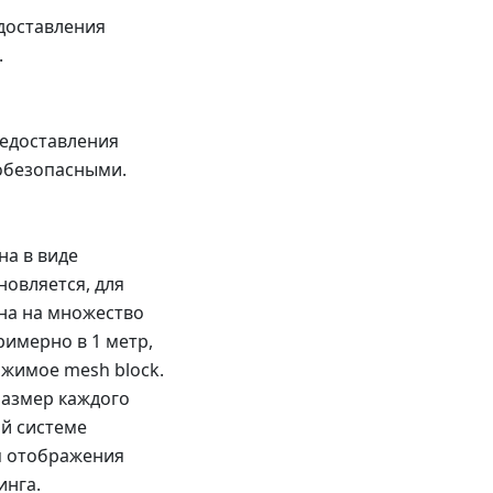
едоставления
.
редоставления
кобезопасными.
на в виде
новляется, для
на на множество
римерно в 1 метр,
ржимое mesh block.
 размер каждого
ой системе
я отображения
инга.