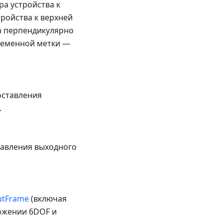
а устройства к
тройства к верхней
ва перпендикулярно
временной метки —
оставления
.
тавления выходного
utFrame
(включая
ожении 6DOF и