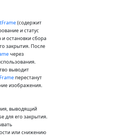
tFrame
(содержит
ование и статус
а и остановки сбора
го закрытия. После
rame
через
использования.
ство выводит
tFrame
перестанут
ние изображения.
ния, выводящий
se для его закрытия.
ывать
ности или снижению