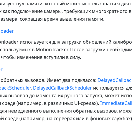
ализует пул памяти, который может использоваться для
их как подключение камеры, требующих многократного 
размера, сокращая время выделения памяти.
loader
wnloader используется для загрузки обновлений калибр
спользуемых в MotionTracker. После загрузки необходи
, чтобы изменения вступили в силу.
er
обратных вызовов. Имеет два подкласса:
DelayedCallbac
backScheduler
.
DelayedCallbackScheduler
используется дл
ых вызовов до момента их ручного запуска, может испо
среде (например, в различных UI-средах).
ImmediateCal
 для немедленного выполнения обратных вызовов, може
 среде (например, на серверах или в фоновых службах)