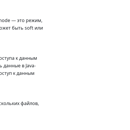
mode — это режим,
жет быть soft или
оступа к данным
 данные в Java-
оступ к данным
скольких файлов,