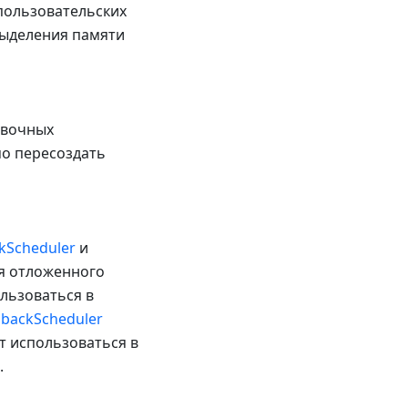
 пользовательских
выделения памяти
овочных
мо пересоздать
kScheduler
и
я отложенного
льзоваться в
lbackScheduler
т использоваться в
.