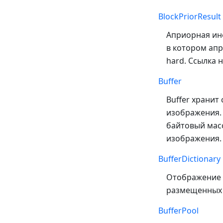
BlockPriorResult
Априорная инф
в котором апр
hard. Ссылка 
Buffer
Buffer хранит
изображения. 
байтовый масс
изображения.
BufferDictionary
Отображение 
размещенных 
BufferPool