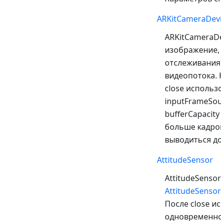
ARKitCameraDev
ARKitCameraDe
изображение,
отслеживания)
видеопотока. 
close использ
inputFrameSou
bufferCapacit
больше кадров
выводиться д
AttitudeSensor
AttitudeSenso
AttitudeSensor
После close и
одновременно