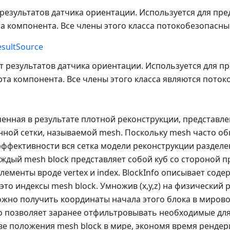
результатов датчика ориентации. Используется для пр
а компонента. Все члены этого класса потокобезопасны
esultSource
 результатов датчика ориентации. Используется для п
та компонента. Все члены этого класса являются пото
енная в результате плотной реконструкции, представле
ной сетки, называемой mesh. Поскольку mesh часто об
ффективности вся сетка модели реконструкции разделе
аждый mesh block представляет собой куб со стороной п
ементы вроде vertex и index. BlockInfo описывает соде
— это индексы mesh block. Умножив (x,y,z) на физический
ожно получить координаты начала этого блока в миров
то позволяет заранее отфильтровывать необходимые дл
ве положения mesh block в мире, экономя время рендер