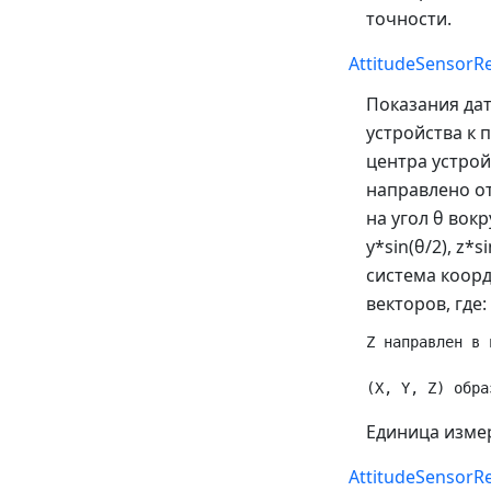
точности.
AttitudeSensorRe
Показания да
устройства к 
центра устрой
направлено от
на угол θ вокр
y*sin(θ/2), z*si
система коор
векторов, где:
Z направлен в 
Единица измер
AttitudeSensorRe