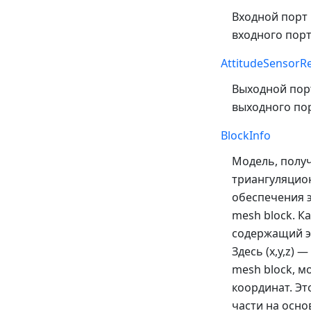
Входной порт 
входного порт
AttitudeSensorR
Выходной порт
выходного пор
BlockInfo
Модель, получ
триангуляцион
обеспечения э
mesh block. К
содержащий эл
Здесь (x,y,z) 
mesh block, м
координат. Э
части на осно