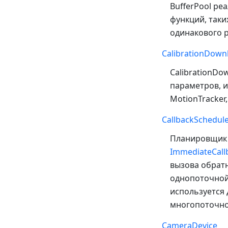
BufferPool ре
функций, так
одинакового 
CalibrationDown
CalibrationDo
параметров, и
MotionTracker
CallbackSchedul
Планировщик 
ImmediateCall
вызова обратн
однопоточной 
используется
многопоточной
CameraDevice