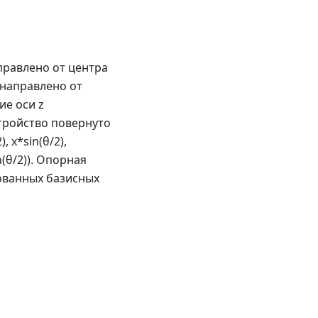
правлено от центра
 направлено от
ие оси z
тройство повернуто
, x*sin(θ/2),
sin(θ/2)). Опорная
ованных базисных