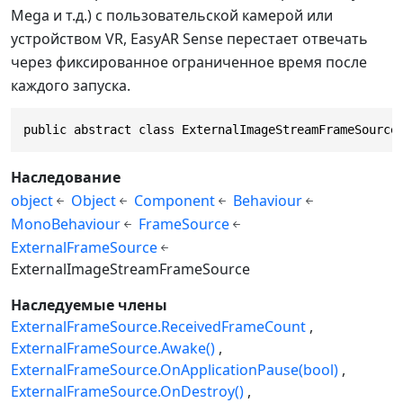
Mega и т.д.) с пользовательской камерой или
устройством VR, EasyAR Sense перестает отвечать
через фиксированное ограниченное время после
каждого запуска.
public abstract class ExternalImageStreamFrameSource
Наследование
object
Object
Component
Behaviour
MonoBehaviour
FrameSource
ExternalFrameSource
ExternalImageStreamFrameSource
Наследуемые члены
ExternalFrameSource.ReceivedFrameCount
ExternalFrameSource.Awake()
ExternalFrameSource.OnApplicationPause(bool)
ExternalFrameSource.OnDestroy()