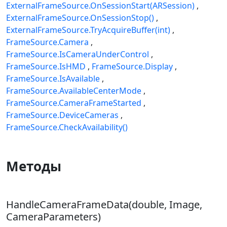
ExternalFrameSource.OnSessionStart(ARSession)
ExternalFrameSource.OnSessionStop()
ExternalFrameSource.TryAcquireBuffer(int)
FrameSource.Camera
FrameSource.IsCameraUnderControl
FrameSource.IsHMD
FrameSource.Display
FrameSource.IsAvailable
FrameSource.AvailableCenterMode
FrameSource.CameraFrameStarted
FrameSource.DeviceCameras
FrameSource.CheckAvailability()
Методы
HandleCameraFrameData(double, Image,
CameraParameters)