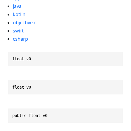
java
kotlin
objective-c
swift
csharp
float v0
float v0
public float v0