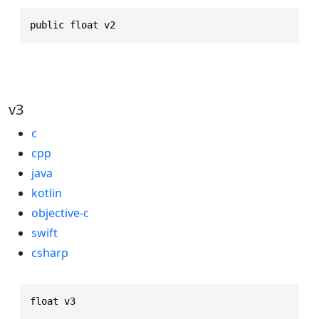
public float v2
v3
c
cpp
java
kotlin
objective-c
swift
csharp
float v3