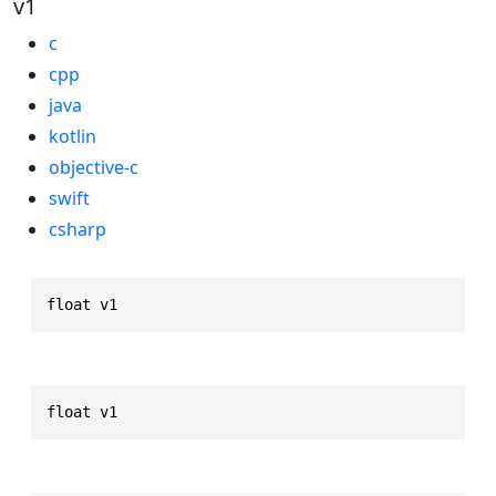
v1
c
cpp
java
kotlin
objective-c
swift
csharp
float v1
float v1