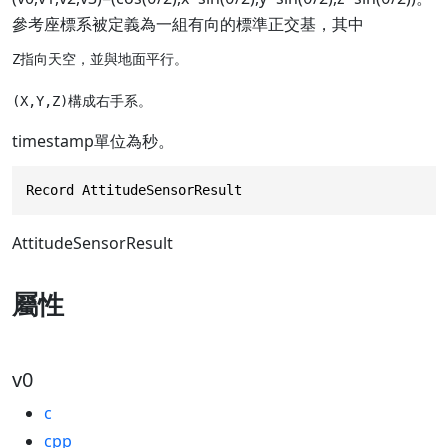
參考座標系被定義為一組有向的標準正交基，其中
Z指向天空，並與地面平行。

timestamp單位為秒。
Record AttitudeSensorResult
AttitudeSensorResult
屬性
v0
c
cpp