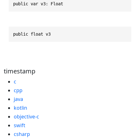
public var v3: Float
public float v3
timestamp
c
cpp
java
kotlin
objective-c
swift
csharp