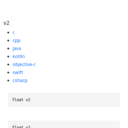
v2
c
cpp
java
kotlin
objective-c
swift
csharp
float v2
float v2