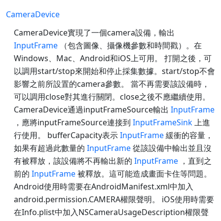
CameraDevice
CameraDevice實現了一個camera設備，輸出
InputFrame
（包含圖像、攝像機參數和時間戳）。在
Windows、Mac、Android和iOS上可用。 打開之後，可
以調用start/stop來開始和停止採集數據。start/stop不會
影響之前所設置的camera參數。 當不再需要該設備時，
可以調用close對其進行關閉。close之後不應繼續使用。
CameraDevice通過inputFrameSource輸出
InputFrame
，應將inputFrameSource連接到
InputFrameSink
上進
行使用。 bufferCapacity表示
InputFrame
緩衝的容量，
如果有超過此數量的
InputFrame
從該設備中輸出並且沒
有被釋放，該設備將不再輸出新的
InputFrame
，直到之
前的
InputFrame
被釋放。這可能造成畫面卡住等問題。
Android使用時需要在AndroidManifest.xml中加入
android.permission.CAMERA權限聲明。 iOS使用時需要
在Info.plist中加入NSCameraUsageDescription權限聲