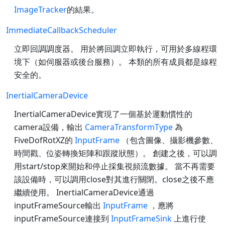
ImageTracker
的結果。
ImmediateCallbackScheduler
立即回調調度器。 用於將回調立即執行，可用於多線程環
境下（如伺服器或後台服務）。 本類的所有成員都是線程
安全的。
InertialCameraDevice
InertialCameraDevice實現了一個基於運動慣性的
camera設備，輸出
CameraTransformType
為
FiveDofRotXZ的
InputFrame
（包含圖像、攝影機參數、
時間戳、位姿轉換矩陣和跟蹤狀態）。 創建之後，可以調
用start/stop來開始和停止採集視頻流數據。 當不再需要
該設備時，可以調用close對其進行關閉。close之後不應
繼續使用。 InertialCameraDevice通過
inputFrameSource輸出
InputFrame
，應將
inputFrameSource連接到
InputFrameSink
上進行使