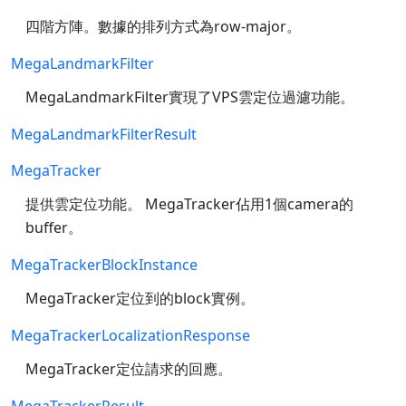
四階方陣。數據的排列方式為row-major。
MegaLandmarkFilter
MegaLandmarkFilter實現了VPS雲定位過濾功能。
MegaLandmarkFilterResult
MegaTracker
提供雲定位功能。 MegaTracker佔用1個camera的
buffer。
MegaTrackerBlockInstance
MegaTracker定位到的block實例。
MegaTrackerLocalizationResponse
MegaTracker定位請求的回應。
MegaTrackerResult