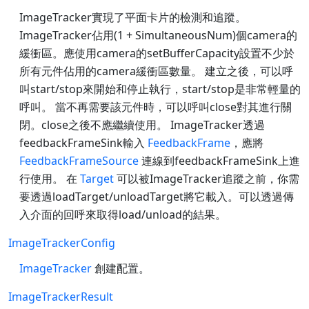
ImageTracker實現了平面卡片的檢測和追蹤。
ImageTracker佔用(1 + SimultaneousNum)個camera的
緩衝區。應使用camera的setBufferCapacity設置不少於
所有元件佔用的camera緩衝區數量。 建立之後，可以呼
叫start/stop來開始和停止執行，start/stop是非常輕量的
呼叫。 當不再需要該元件時，可以呼叫close對其進行關
閉。close之後不應繼續使用。 ImageTracker透過
feedbackFrameSink輸入
FeedbackFrame
，應將
FeedbackFrameSource
連線到feedbackFrameSink上進
行使用。 在
Target
可以被ImageTracker追蹤之前，你需
要透過loadTarget/unloadTarget將它載入。可以透過傳
入介面的回呼來取得load/unload的結果。
ImageTrackerConfig
ImageTracker
創建配置。
ImageTrackerResult