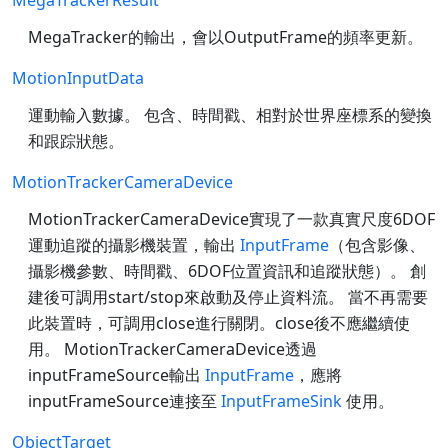
MegaTracker的輸出，會以OutputFrame的頻率更新。
MotionInputData
運動輸入數據。 包含、時間戳、相對於世界座標系的變換
和跟踪狀態。
MotionTrackerCameraDevice
MotionTrackerCameraDevice實現了一款真實尺度6DOF
運動追蹤的攝影機裝置，輸出
InputFrame
（包含影像、
攝影機參數、時間戳、6DOF位置資訊和追蹤狀態）。 創
建後可調用start/stop來啟動及停止資料流。 當不再需要
此裝置時，可調用close進行關閉。close後不應繼續使
用。 MotionTrackerCameraDevice透過
inputFrameSource輸出
InputFrame
，應將
inputFrameSource連接至
InputFrameSink
使用。
ObjectTarget