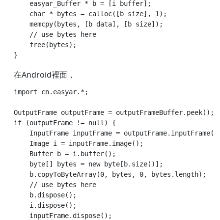
    easyar_Buffer * b = [i buffer];

    char * bytes = calloc([b size], 1);

    memcpy(bytes, [b data], [b size]);

    // use bytes here

    free(bytes);

在Android裡面，
import cn.easyar.*;

OutputFrame outputFrame = outputFrameBuffer.peek();

if (outputFrame != null) {

    InputFrame inputFrame = outputFrame.inputFrame();
    Image i = inputFrame.image();

    Buffer b = i.buffer();

    byte[] bytes = new byte[b.size()];

    b.copyToByteArray(0, bytes, 0, bytes.length);

    // use bytes here

    b.dispose();

    i.dispose();

    inputFrame.dispose();
