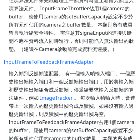
在演算法元件未完成處理上一幀資料時阻止新輸入幀進入
演算法元件。 InputFrameThrottler佔用1個camera的
buffer。應使用camera的setBufferCapacity設定不少於
所有元件佔用的camera之buffer數量。 本類別所有成員
皆具執行緒安全特性。 需注意其signalInput的連接與斷
開不應在資料流入同時進行，否則可能陷入無法輸出的狀
態。（建議在Camera啟動前完成資料流連接。）
InputFrameToFeedbackFrameAdapter
輸入幀到反饋幀適配器。 有一個輸入幀輸入端口、一個歷
史輸出幀輸入端口和一個反饋幀輸出端口，用於將輸入幀
和歷史輸出幀組合成反饋幀，傳遞給要求輸入反饋幀的算
法組件，例如
ImageTracker
。 每次輸入幀輸入時，會連
帶上一次輸入的歷史輸出幀合成反饋幀。如果沒有輸入過
歷史輸出幀，則反饋幀中的歷史輸出幀為空。
InputFrameToFeedbackFrameAdapter占用1個camera
的buffer。應使用camera的setBufferCapacity設置不少
於所有組件佔用的camera的buffer數量。 本類的所有成