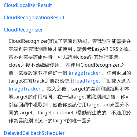
CloudLocalizerResult
CloudRecognizationResult
CloudRecognizer
CloudRecognizer實現了雲識別功能。雲識別功能需要在
雲端創建雲識別圖庫才能使用，請參考EasyAR CRS文檔。
當不再需要該組件時，可以調用close對其進行關閉。
close之後不應繼續使用。 在使用CloudRecognizer之
前，需要設定並準備好一個
ImageTracker
。任何返回的
target在被track之前都應使用
loadTarget
手動載入進入
ImageTracker
。載入之後，target的識別和跟蹤即和本
地target的使用相同。在一個target被識別到之後，你可
以從回調中獲取到，然後你應該使用target uid來區分不
同的target。target runtimeID是動態生成的，不適用於
作為雲識別情況下的target的唯一區分。
DelayedCallbackScheduler