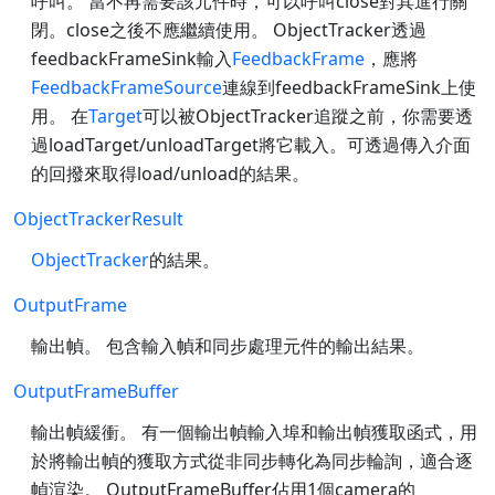
呼叫。 當不再需要該元件時，可以呼叫close對其進行關
閉。close之後不應繼續使用。 ObjectTracker透過
feedbackFrameSink輸入
FeedbackFrame
，應將
FeedbackFrameSource
連線到feedbackFrameSink上使
用。 在
Target
可以被ObjectTracker追蹤之前，你需要透
過loadTarget/unloadTarget將它載入。可透過傳入介面
的回撥來取得load/unload的結果。
ObjectTrackerResult
ObjectTracker
的結果。
OutputFrame
輸出幀。 包含輸入幀和同步處理元件的輸出結果。
OutputFrameBuffer
輸出幀緩衝。 有一個輸出幀輸入埠和輸出幀獲取函式，用
於將輸出幀的獲取方式從非同步轉化為同步輪詢，適合逐
幀渲染。 OutputFrameBuffer佔用1個camera的