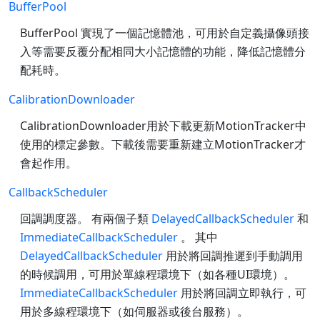
BufferPool
BufferPool 實現了一個記憶體池，可用於自定義攝像頭接
入等需要反覆分配相同大小記憶體的功能，降低記憶體分
配耗時。
CalibrationDownloader
CalibrationDownloader用於下載更新MotionTracker中
使用的標定參數。下載後需要重新建立MotionTracker才
會起作用。
CallbackScheduler
回調調度器。 有兩個子類
DelayedCallbackScheduler
和
ImmediateCallbackScheduler
。 其中
DelayedCallbackScheduler
用於將回調推遲到手動調用
的時候調用，可用於單線程環境下（如各種UI環境）。
ImmediateCallbackScheduler
用於將回調立即執行，可
用於多線程環境下（如伺服器或後台服務）。