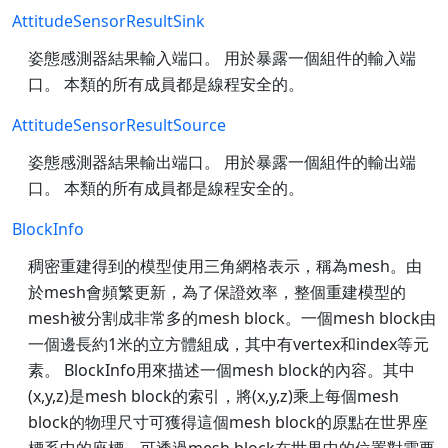
AttitudeSensorResultSink
姿態感測器結果輸入端口。 用於暴露一個組件的輸入端
口。 本類的所有成員都是線程安全的。
AttitudeSensorResultSource
姿態感測器結果輸出端口。 用於暴露一個組件的輸出端
口。 本類的所有成員都是線程安全的。
BlockInfo
稠密重建得到的模型使用三角網格表示，稱為mesh。由
於mesh會頻繁更新，為了保證效率，整個重建模型的
mesh被分割成非常多的mesh block。一個mesh block由
一個邊長約1米的立方體組成，其中有vertex和index等元
素。 BlockInfo用來描述一個mesh block的內容。其中
(x,y,z)是mesh block的索引，將(x,y,z)乘上每個mesh
block的物理尺寸可獲得這個mesh block的原點在世界座
標系中的座標。可透過mesh block在世界中的位置對需要