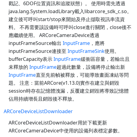
戳記、6DOF位置資訊和追蹤狀態）。 使用時需先透過
java.lang.System.loadLibrary載入libarcore_sdk_c.so。
建立後可呼叫start/stop來開始及停止擷取視訊串流資
料。 不再需要該設備時可呼叫close進行關閉，close後不
應繼續使用。 ARCoreCameraDevice透過
inputFrameSource輸出
InputFrame
，應將
inputFrameSource連接至
InputFrameSink
使用。
bufferCapacity表示
InputFrame
緩衝區容量，若輸出且
未釋放的
InputFrame
超過此數量，設備將停止輸出新
InputFrame
直至先前幀被釋放，可能導致畫面凍結等問
題。 注意：當前ARCore(v1.13.0)實作在建立與銷毀
session時存在記憶體洩漏，反覆建立銷毀將導致記憶體
佔用持續增長且銷毀後不釋放。
ARCoreDeviceListDownloader
ARCoreDeviceListDownloader用於下載更新
ARCoreCameraDevice中使用的設備列表標定參數。