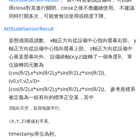
用close對其進行關閉。close之後不應繼續使用。 不建議
同時打開多次，可能會無法使用或精度下降。
AttitudeSensorResult
姿態感測器讀數。 x軸正方向從設備中心指向螢幕右部。 y
軸正方向從設備中心指向螢幕上部。 z軸正方向從設備中
心垂直螢幕向外。 設備繞軸(x,y,z)旋轉了一個角度θ。 單
位旋轉四元數為
(cos(θ/2),x*sin(θ/2),y*sin(θ/2),z*sin(θ/2))。
(v0,v1,v2,v3)=
(cos(θ/2),x*sin(θ/2),y*sin(θ/2),z*sin(θ/2))。 參考座標系
被定義為一組有向的標準正交基，其中
Z指向天空，並與地面平行。

timestamp單位為秒。