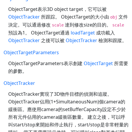
ObjectTarget表示3D object target，它可以被
ObjectTracker
所跟踪。 ObjectTarget的大小由
文件
obj
決定。可以通過修改
達到修改size的目的。
scale
scale
預設為1。 ObjectTarget通過
loadTarget
成功載入
ObjectTracker
之後可以被
ObjectTracker
檢測和跟蹤。
ObjectTargetParameters
ObjectTargetParameters表示創建
ObjectTarget
所需要
的參數。
ObjectTracker
ObjectTracker實現了3D物件目標的偵測和追蹤。
ObjectTracker佔用(1+SimultaneousNum)個camera的
緩衝區。應使用camera的setBufferCapacity設定不少於
所有元件佔用的camera緩衝區數量。 建立之後，可以呼
叫start/stop來開始和停止執行，start/stop是非常輕量的