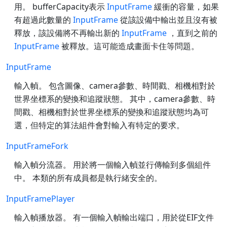
用。 bufferCapacity表示
InputFrame
緩衝的容量，如果
有超過此數量的
InputFrame
從該設備中輸出並且沒有被
釋放，該設備將不再輸出新的
InputFrame
，直到之前的
InputFrame
被釋放。這可能造成畫面卡住等問題。
InputFrame
輸入幀。 包含圖像、camera參數、時間戳、相機相對於
世界坐標系的變換和追蹤狀態。 其中，camera參數、時
間戳、相機相對於世界坐標系的變換和追蹤狀態均為可
選，但特定的算法組件會對輸入有特定的要求。
InputFrameFork
輸入幀分流器。 用於將一個輸入幀並行傳輸到多個組件
中。 本類的所有成員都是執行緒安全的。
InputFramePlayer
輸入幀播放器。 有一個輸入幀輸出端口，用於從EIF文件