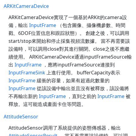
ARKitCameraDevice
ARKitCameraDevice實現了一個基於ARKit的camera設
備，輸出
InputFrame
（包含圖像、攝像機參數、時間
戳、6DOF位置信息和跟踪狀態）。 創建之後，可以調用
start/stop來開始和停止採集視頻流數據。 當不再需要該
設備時，可以調用close對其進行關閉。close之後不應繼
續使用。 ARKitCameraDevice通過inputFrameSource輸
出
InputFrame
，應將inputFrameSource連接到
InputFrameSink
上進行使用。 bufferCapacity表示
InputFrame
緩衝的容量，如果有超過此數量的
InputFrame
從該設備中輸出並且沒有被釋放，該設備將
不再輸出新的
InputFrame
，直到之前的
InputFrame
被
釋放。這可能造成畫面卡住等問題。
AttitudeSensor
AttitudeSensor調用了系統提供的姿態傳感器，輸出
AttitudeSensorResult
。 當不再需要該設備時，可以調