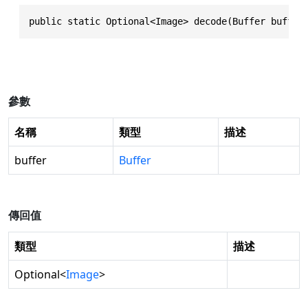
public static Optional<Image> decode(Buffer buffer
參數
名稱
類型
描述
buffer
Buffer
傳回值
類型
描述
Optional
<
Image
>