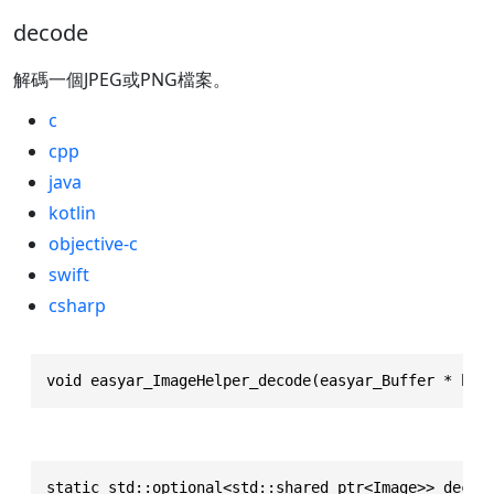
decode
解碼一個JPEG或PNG檔案。
c
cpp
java
kotlin
objective-c
swift
csharp
void easyar_ImageHelper_decode(easyar_Buffer * buf
static std::optional<std::shared_ptr<Image>> decod