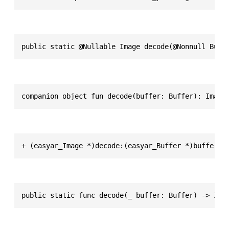
public static @Nullable Image decode(@Nonnull Buff
companion object fun decode(buffer: Buffer): Image
+ (easyar_Image *)decode:(easyar_Buffer *)buffer
public static func decode(_ buffer: Buffer) -> Ima