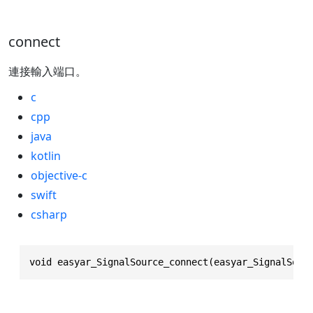
connect
連接輸入端口。
c
cpp
java
kotlin
objective-c
swift
csharp
void easyar_SignalSource_connect(easyar_SignalSour