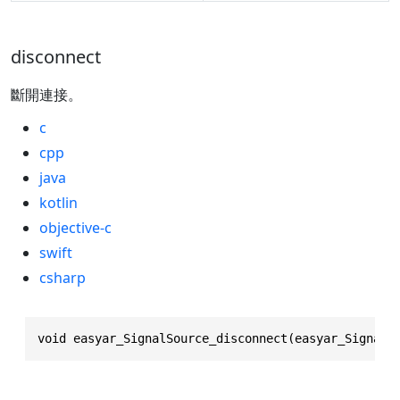
disconnect
斷開連接。
c
cpp
java
kotlin
objective-c
swift
csharp
void easyar_SignalSource_disconnect(easyar_SignalS