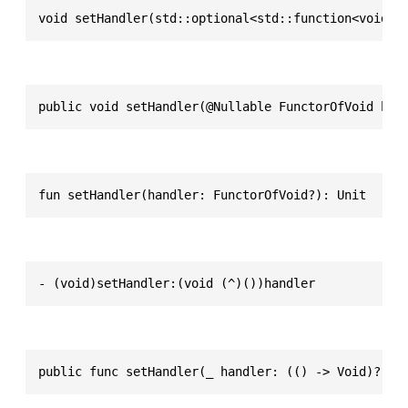
void setHandler(std::optional<std::function<void()
public void setHandler(@Nullable FunctorOfVoid han
fun setHandler(handler: FunctorOfVoid?): Unit
- (void)setHandler:(void (^)())handler
public func setHandler(_ handler: (() -> Void)?) -