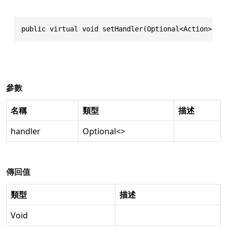
public virtual void setHandler(Optional<Action> ha
參數
名稱
類型
描述
handler
Optional
<>
傳回值
類型
描述
Void