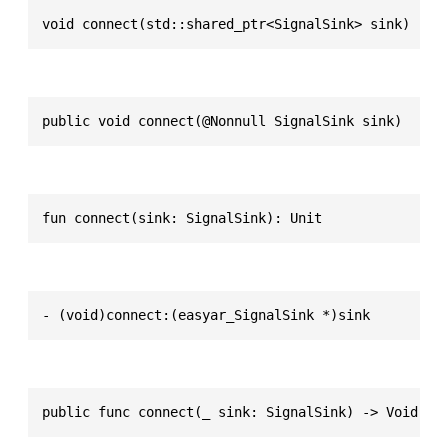
void connect(std::shared_ptr<SignalSink> sink)
public void connect(@Nonnull SignalSink sink)
fun connect(sink: SignalSink): Unit
- (void)connect:(easyar_SignalSink *)sink
public func connect(_ sink: SignalSink) -> Void