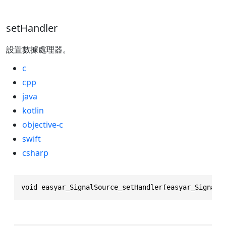
setHandler
設置數據處理器。
c
cpp
java
kotlin
objective-c
swift
csharp
void easyar_SignalSource_setHandler(easyar_SignalS