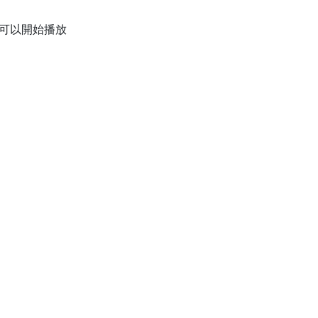
可以開始播放