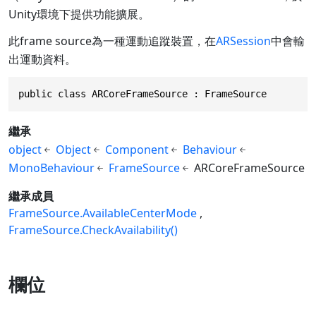
Unity環境下提供功能擴展。
此frame source為一種運動追蹤裝置，在
ARSession
中會輸
出運動資料。
public class ARCoreFrameSource : FrameSource
繼承
object
Object
Component
Behaviour
MonoBehaviour
FrameSource
ARCoreFrameSource
繼承成員
FrameSource.AvailableCenterMode
FrameSource.CheckAvailability()
欄位