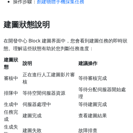
操作步驟：
創建物體手機採集任務
建圖狀態說明
在開發中心 Block 建圖界面中，您會看到建圖任務的即時狀
態。理解這些狀態有助於您判斷任務進度：
建圖狀
說明
建議操作
態
正在進行人工建圖影片審
審核中
等待審核完成
核
等待分配伺服器開始處
排隊中
等待空閒伺服器資源
理
生成中
伺服器處理中
等待建圖完成
任務完
建圖完成
查看建圖結果
成
生成失
建圖失敗
故障排查