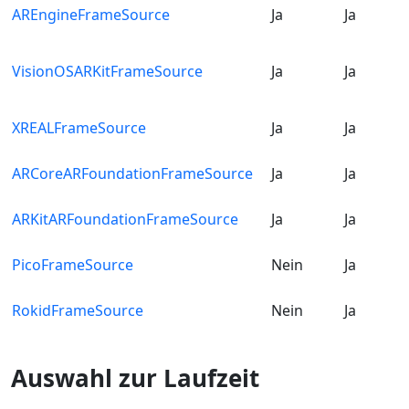
AREngineFrameSource
Ja
Ja
VisionOSARKitFrameSource
Ja
Ja
XREALFrameSource
Ja
Ja
ARCoreARFoundationFrameSource
Ja
Ja
ARKitARFoundationFrameSource
Ja
Ja
PicoFrameSource
Nein
Ja
RokidFrameSource
Nein
Ja
Auswahl zur Laufzeit