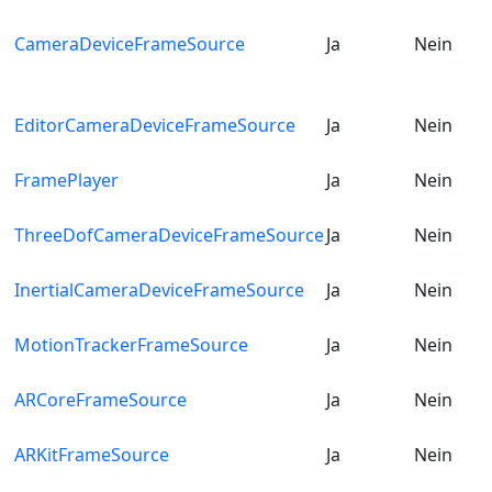
CameraDeviceFrameSource
Ja
Nein
EditorCameraDeviceFrameSource
Ja
Nein
FramePlayer
Ja
Nein
ThreeDofCameraDeviceFrameSource
Ja
Nein
InertialCameraDeviceFrameSource
Ja
Nein
MotionTrackerFrameSource
Ja
Nein
ARCoreFrameSource
Ja
Nein
ARKitFrameSource
Ja
Nein