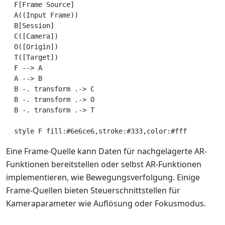
  F[Frame Source]

  A((Input Frame))

  B[Session]

  C([Camera])

  O([Origin])

  T([Target])

  F --> A

  A --> B

  B -. transform .-> C

  B -. transform .-> O

  B -. transform .-> T

Eine Frame-Quelle kann Daten für nachgelagerte AR-
Funktionen bereitstellen oder selbst AR-Funktionen
implementieren, wie Bewegungsverfolgung. Einige
Frame-Quellen bieten Steuerschnittstellen für
Kameraparameter wie Auflösung oder Fokusmodus.