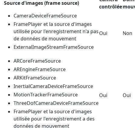
Source d'images (frame source)
contrôlée
mou
CameraDeviceFrameSource
FramePlayer et la source d'images
utilisée pour l'enregistrement n'a pas
Oui
Non
de données de mouvement
ExternalImageStreamFrameSource
ARCoreFrameSource
AREngineFrameSource
ARKitFrameSource
InertialCameraDeviceFrameSource
MotionTrackerFrameSource
Oui
Oui
ThreeDofCameraDeviceFrameSource
FramePlayer et la source d'images
utilisée pour l'enregistrement a des
données de mouvement