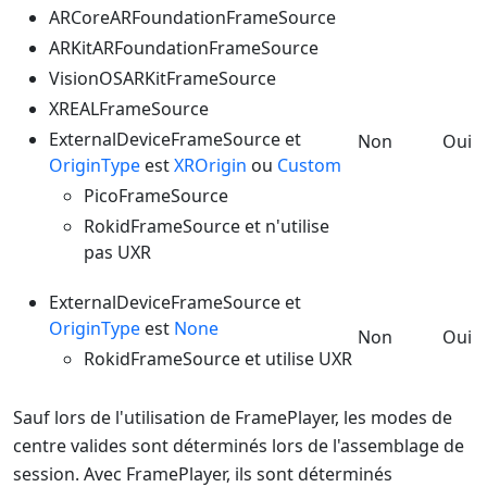
ARCoreARFoundationFrameSource
ARKitARFoundationFrameSource
VisionOSARKitFrameSource
XREALFrameSource
ExternalDeviceFrameSource et
Non
Oui
OriginType
est
XROrigin
ou
Custom
PicoFrameSource
RokidFrameSource et n'utilise
pas UXR
ExternalDeviceFrameSource et
OriginType
est
None
Non
Oui
RokidFrameSource et utilise UXR
Sauf lors de l'utilisation de FramePlayer, les modes de
centre valides sont déterminés lors de l'assemblage de
session. Avec FramePlayer, ils sont déterminés