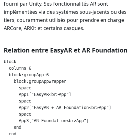
fourni par Unity. Ses fonctionnalités AR sont
implémentées via des systèmes sous-jacents ou des
tiers, couramment utilisés pour prendre en charge
ARCore, ARKit et certains casques.
Relation entre EasyAR et AR Foundation
block

  columns 6

  block:groupApp:6

    block:groupAppWrapper

      space

      App1["EasyAR<br>App"]

      space

      App2["EasyAR + AR Foundation<br>App"]

      space

      App3["AR Foundation<br>App"]

    end

  end
