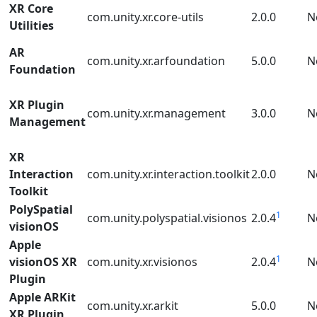
XR Core
com.unity.xr.core-utils
2.0.0
N
Utilities
AR
com.unity.xr.arfoundation
5.0.0
N
Foundation
XR Plugin
com.unity.xr.management
3.0.0
N
Management
XR
Interaction
com.unity.xr.interaction.toolkit
2.0.0
N
Toolkit
PolySpatial
1
com.unity.polyspatial.visionos
2.0.4
N
visionOS
Apple
1
visionOS XR
com.unity.xr.visionos
2.0.4
N
Plugin
Apple ARKit
com.unity.xr.arkit
5.0.0
N
XR Plugin