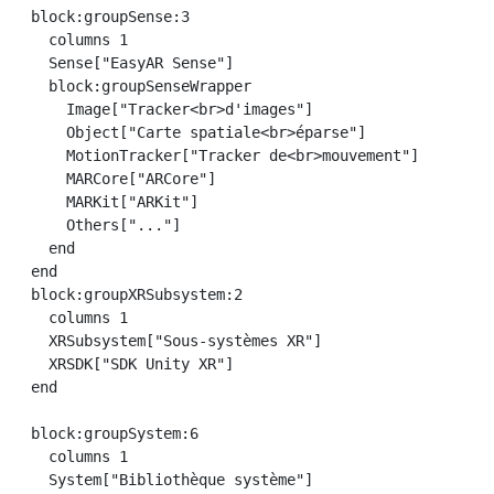
  block:groupSense:3

    columns 1

    Sense["EasyAR Sense"]

    block:groupSenseWrapper

      Image["Tracker<br>d'images"]

      Object["Carte spatiale<br>éparse"]

      MotionTracker["Tracker de<br>mouvement"]

      MARCore["ARCore"]

      MARKit["ARKit"]

      Others["..."]

    end

  end

  block:groupXRSubsystem:2

    columns 1

    XRSubsystem["Sous-systèmes XR"]

    XRSDK["SDK Unity XR"]

  end

  block:groupSystem:6

    columns 1

    System["Bibliothèque système"]
