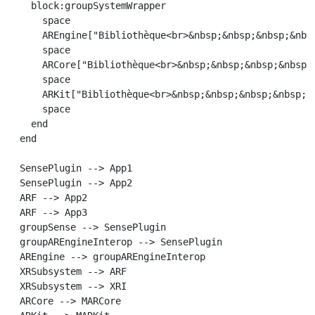
    block:groupSystemWrapper

      space

      AREngine["Bibliothèque<br>&nbsp;&nbsp;&nbsp;&nbs
      space

      ARCore["Bibliothèque<br>&nbsp;&nbsp;&nbsp;&nbsp;
      space

      ARKit["Bibliothèque<br>&nbsp;&nbsp;&nbsp;&nbsp;&
      space

    end

  end

  SensePlugin --> App1

  SensePlugin --> App2

  ARF --> App2

  ARF --> App3

  groupSense --> SensePlugin

  groupAREngineInterop --> SensePlugin

  AREngine --> groupAREngineInterop

  XRSubsystem --> ARF

  XRSubsystem --> XRI

  ARCore --> MARCore
