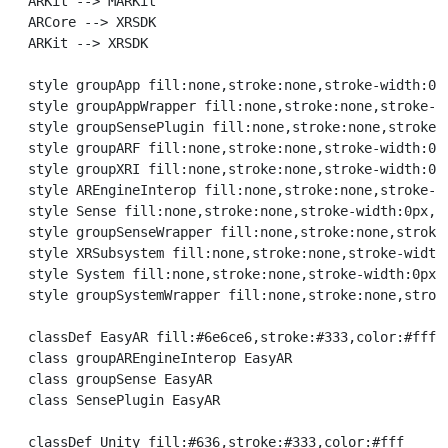
  ARKit --> MARKit

  ARCore --> XRSDK

  ARKit --> XRSDK

  style groupApp fill:none,stroke:none,stroke-width:0px
  style groupAppWrapper fill:none,stroke:none,stroke-wi
  style groupSensePlugin fill:none,stroke:none,stroke-w
  style groupARF fill:none,stroke:none,stroke-width:0px
  style groupXRI fill:none,stroke:none,stroke-width:0px
  style AREngineInterop fill:none,stroke:none,stroke-wi
  style Sense fill:none,stroke:none,stroke-width:0px,co
  style groupSenseWrapper fill:none,stroke:none,stroke-
  style XRSubsystem fill:none,stroke:none,stroke-width:
  style System fill:none,stroke:none,stroke-width:0px

  style groupSystemWrapper fill:none,stroke:none,stroke
  classDef EasyAR fill:#6e6ce6,stroke:#333,color:#fff

  class groupAREngineInterop EasyAR

  class groupSense EasyAR

  class SensePlugin EasyAR

  classDef Unity fill:#636,stroke:#333,color:#fff
