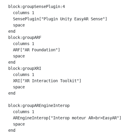
  block:groupSensePlugin:4

    columns 1

    SensePlugin["Plugin Unity EasyAR Sense"]

    space

  end

  block:groupARF

    columns 1

    ARF["AR Foundation"]

    space

  end

  block:groupXRI

    columns 1

    XRI["XR Interaction Toolkit"]

    space

  end

  block:groupAREngineInterop

    columns 1

    AREngineInterop["Interop moteur AR<br>EasyAR"]

    space

  end  
