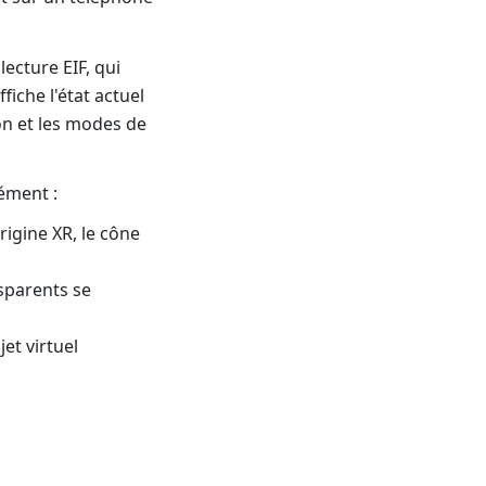
lecture EIF, qui
fiche l'état actuel
ion et les modes de
ément :
rigine XR, le cône
sparents se
jet virtuel