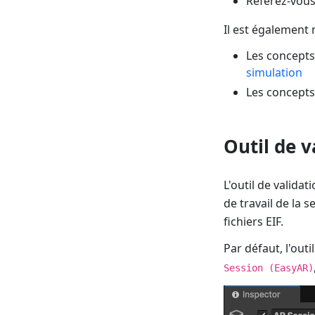
Référez-vou
Il est également
Les concepts
simulation
Les concepts 
Outil de v
L'outil de valida
de travail de la s
fichiers EIF.
Par défaut, l'outi
Session (EasyAR)