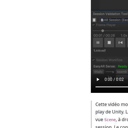
Cette vidéo mon
play de Unity. 
vue
, à dr
Scene
session. Le co