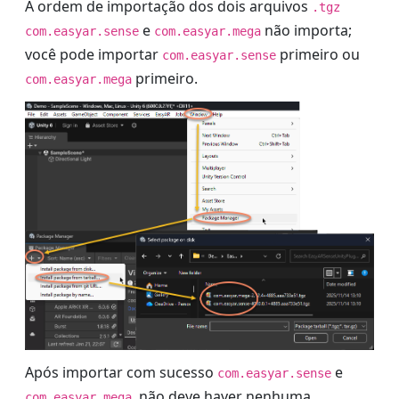
A ordem de importação dos dois arquivos
.tgz
e
não importa;
com.easyar.sense
com.easyar.mega
você pode importar
primeiro ou
com.easyar.sense
primeiro.
com.easyar.mega
Após importar com sucesso
e
com.easyar.sense
, não deve haver nenhuma
com.easyar.mega